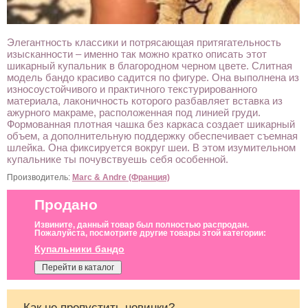
Элегантность классики и потрясающая притягательность
изысканности – именно так можно кратко описать этот
шикарный купальник в благородном черном цвете. Слитная
модель бандо красиво садится по фигуре. Она выполнена из
износоустойчивого и практичного текстурированного
материала, лаконичность которого разбавляет вставка из
ажурного макраме, расположенная под линией груди.
Формованная плотная чашка без каркаса создает шикарный
объем, а дополнительную поддержку обеспечивает съемная
шлейка. Она фиксируется вокруг шеи. В этом изумительном
купальнике ты почувствуешь себя особенной.
Производитель:
Marc & Andre (Франция)
Продано
Извините, данный товар был полностью распродан.
Пожалуйста, посмотрите другие товары этой категории:
Купальники бандо
Перейти в каталог
Как не пропустить новинки?