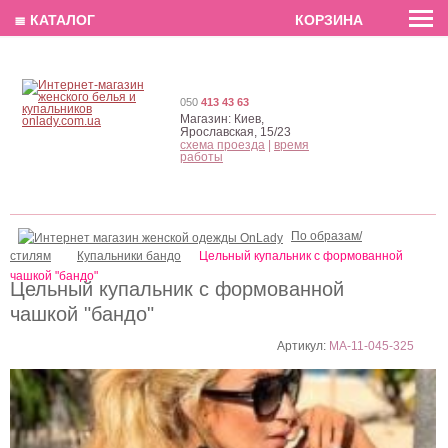
EN
РУС
UA
≣ КАТАЛОГ
КОРЗИНА
050
413 43 63
Магазин:
Киев,
Ярославская, 15/23
схема проезда
|
время
работы
По образам/
стилям
Купальники бандо
Цельный купальник с формованной
чашкой "бандо"
Цельный купальник с формованной
чашкой "бандо"
Артикул:
MA-11-045-325