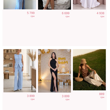
Нарядный
Облегающее
Коричневая
5 799
6 699
4 938
голубой костюм
вечернее платье
классическая
грн
грн
грн
двойка
черного цвета с
шелковая майка
открытой спиной
с V-вырезом
889
3 899
3 899
грн
грн
грн