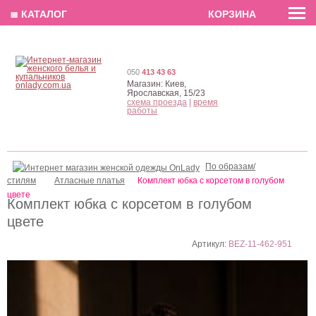
EN
РУС
UA
≣ КАТАЛОГ
КОРЗИНА
050
413 43 63
Магазин:
Киев,
Ярославская, 15/23
схема проезда
|
время
работы
По образам/
стилям
Атласные платья
Комплект юбка с корсетом в голубом
цвете
Комплект юбка с корсетом в голубом
цвете
Артикул:
BEZ-11-462-951