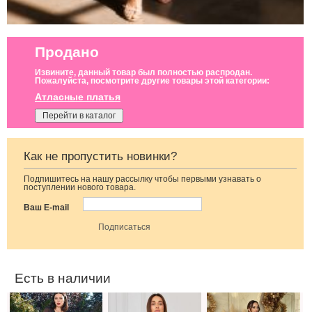
Продано
Извините, данный товар был полностью распродан.
Пожалуйста, посмотрите другие товары этой категории:
Атласные платья
Перейти в каталог
Как не пропустить новинки?
Подпишитесь на нашу рассылку чтобы первыми узнавать о
Атласное платье
Коктейльное
Вечернее
поступлении нового товара.
миди длины на
короткое платье-
нарядное
запах с рукавом
шорты
корсетное платье
Ваш E-mail
шоколадного
шоколадного
зеленого цвета
цвета
цвета
Есть в наличии