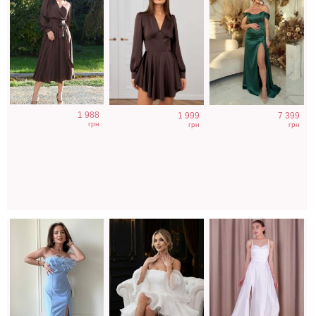
Голубое
Фатиновое
Атласное
1 988
1 999
7 399
нарядное
короткое белое
длинное платье
грн
грн
грн
облегающее
платье с
на бретелях в
платье в пол
открытыми
белом цвете
плечами