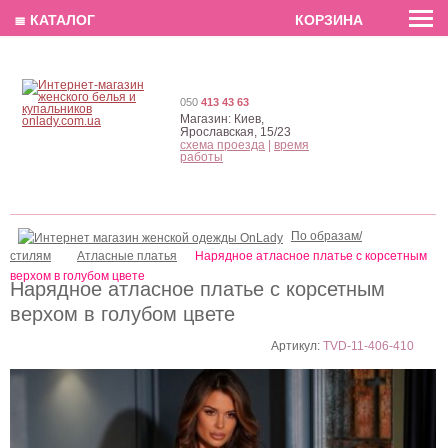
EN
РУС
UA
≣ КАТАЛОГ
КОРЗИНА
050
413 43 63
Магазин:
Киев,
Ярославская, 15/23
схема проезда
|
время
работы
По образам/
стилям
Атласные платья
Нарядное атласное платье с корсетным
верхом в голубом цвете
Нарядное атласное платье с корсетным
верхом в голубом цвете
Артикул:
TVD-11-406-410