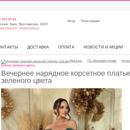
0
413 43 63
Вход
Регистрация
газин:
Киев, Ярославская, 15/23
ема проезда
|
время работы
ОНТАКТЫ
ДОСТАВКА
ОПЛАТА
НОВОСТИ И АКЦИИ
Магазин
По образам/стилям
Атла
платье зеленого цвета
Вечернее нарядное корсетное плать
зеленого цвета