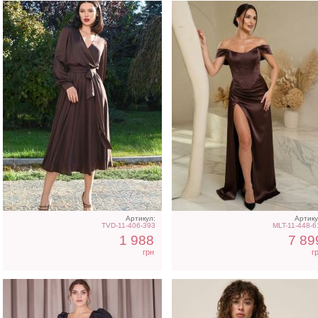
Элегантное длинное
Легкое шифоновое
черное платье с рукавами
короткое платье с
фонариками
цветочным принтом
Артикул:
Артику
TVD-11-406-393
MLT-11-448-6
1 988
7 89
грн
г