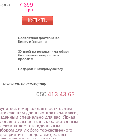
7 399
Цена
грн
КУПИТЬ
Бесплатная доставка по
Киеву и Украине
30 дней на возврат или обмен
без лишних вопросов и
проблем
Подарок к каждому заказу
Заказать по телефону:
050
413 43 63
кунитесь в мир элегантности с этим
отрясающим длинным платьем-макси,
озданным специально для вас. Яркая
еленая атласная ткань с естественным
леском делает его идеальным
ыбором для любого торжественного
ероприятия. Представьте, как вы
риковываете взгляды в этом