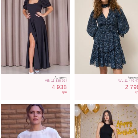
Футболка однотонная
Облегающее вечернее
белого цвета на работу
платье черного цвета с
открытой спиной
Артикул:
Артику
VIN-11-338-064
AVL-11-446-4
4 938
2 79
грн
г