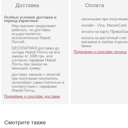
Доставка
Оплата
Особые условия доставки в
наличными при получении
период карантина:
онлайн - Visa, MasterCard;
Наш магазин продолжает
работать, но доставка
оплата на карту ПриватБа
осуществляется
исключительно Новой
оплата на расчетный счет
Почтой;
магазина в любом отделе
банка.
БЕСПЛАТНАЯ доставка до
Подробнее о способах оплаты
склада Новой Почты на все
заказы от 1000 грн, или
согласно тарифам Новой
Почты при заказе на
меньшую сумму;
доставку заказов с оплатой
Атласное платье миди
Вечернее нарядное
при получении покупатель
длины на запах с рукавом
корсетное платье
оплачивает самостоятельно в
соответствии с тарифами
шоколадного цвета
коричневого цвета
Новой Почты;
Подробнее о способах доставки
Смотрите также