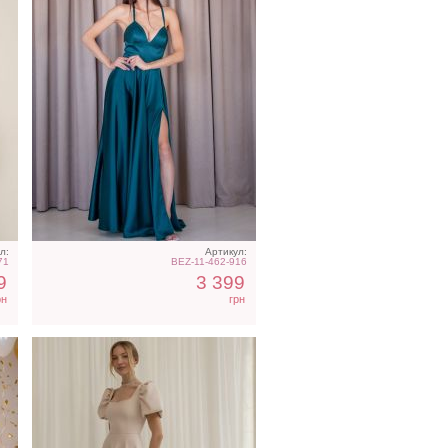
Светлое бежевое платье
на короткий рукав
л:
Артикул:
71
BEZ-11-462-916
9
3 399
рн
грн