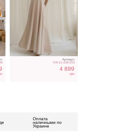
л:
Артикул:
96
VIN-11-338-053
9
4 899
рн
грн
Оплата
де
наличными по
Украине