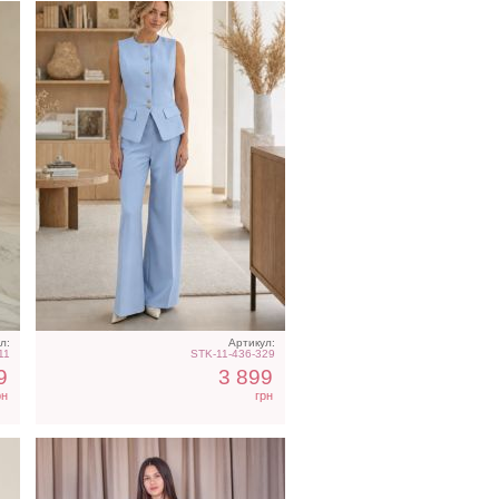
Нарядное атласное
платье изумрудного цвета
с разрезом
л:
Артикул:
11
STK-11-436-329
9
3 899
рн
грн