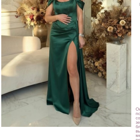
О
п
с
з
б
в
м
п