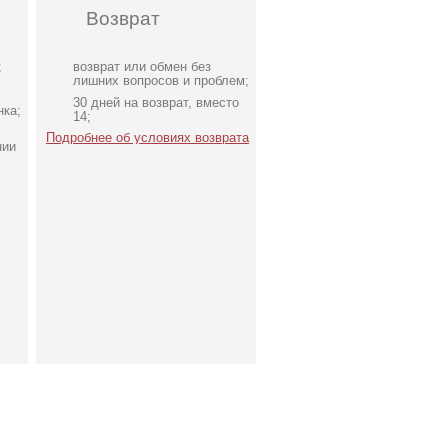
Возврат
;
возврат или обмен без
лишних вопросов и проблем;
30 дней на возврат, вместо
нка;
14;
Подробнее об условиях возврата
нии
Нарядный голубой костюм
двойка