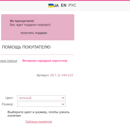
EN
РУС
UA
Не пропустите!
Вас ждет подарок-сюрприз!
получить подарки
ПОМОЩЬ ПОКУПАТЕЛЮ
сные платья
Вечернее нарядное корсетное
е
Артикул:
MLT-11-448-616
Цвет:
Размер:
Выберите цвет и размер, чтобы узнать
наличие
Таблица размеров