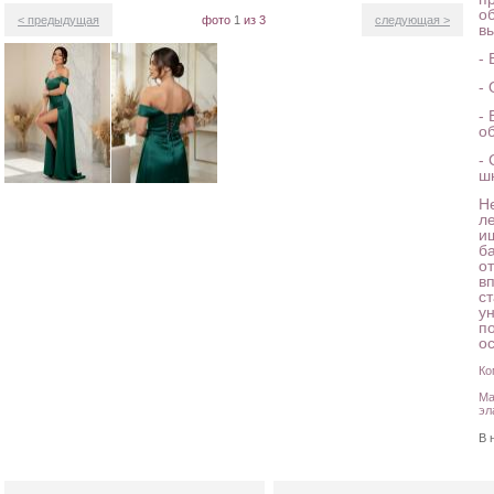
о
< предыдущая
фото
1
из 3
следующая >
в
-
-
-
о
-
ш
Не
л
и
б
о
в
с
у
п
о
Ко
Ма
эл
В 