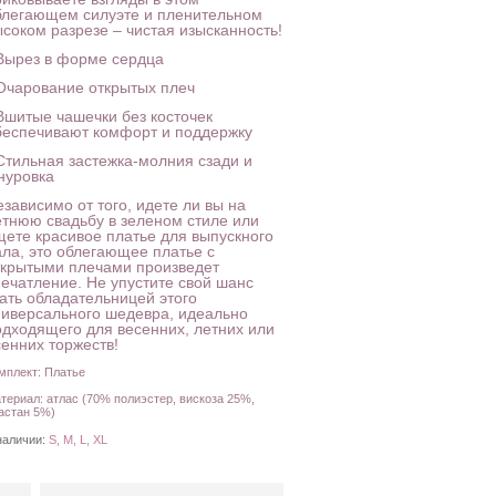
блегающем силуэте и пленительном
ысоком разрезе – чистая изысканность!
 Вырез в форме сердца
 Очарование открытых плеч
 Вшитые чашечки без косточек
беспечивают комфорт и поддержку
 Стильная застежка-молния сзади и
нуровка
зависимо от того, идете ли вы на
етнюю свадьбу в зеленом стиле или
щете красивое платье для выпускного
ала, это облегающее платье с
ткрытыми плечами произведет
печатление. Не упустите свой шанс
тать обладательницей этого
ниверсального шедевра, идеально
одходящего для весенних, летних или
сенних торжеств!
мплект: Платье
териал: атлас (70% полиэстер, вискоза 25%,
астан 5%)
наличии:
S, M, L, XL