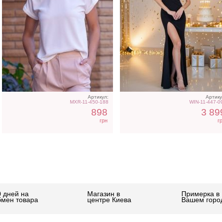
Артикул:
Артику
MXR-11-450-188
WIN-11-447-0
898
3 89
грн
г
0 дней на
Магазин в
Примерка в
бмен товара
центре Киева
Вашем горо