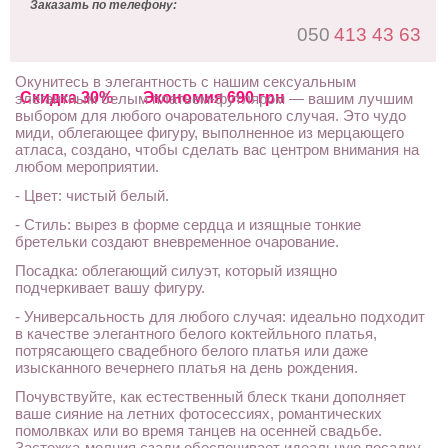
Заказать по телефону:
050
413 43 63
Окунитесь в элегантность с нашим сексуальным
Скидка 30%
Экономия 690 грн
элегантным белым платьем-футляром — вашим лучшим
выбором для любого очаровательного случая. Это чудо
миди, облегающее фигуру, выполненное из мерцающего
атласа, создано, чтобы сделать вас центром внимания на
любом мероприятии.
- Цвет: чистый белый.
- Стиль: вырез в форме сердца и изящные тонкие
бретельки создают вневременное очарование.
Посадка: облегающий силуэт, который изящно
подчеркивает вашу фигуру.
- Универсальность для любого случая: идеально подходит
в качестве элегантного белого коктейльного платья,
потрясающего свадебного белого платья или даже
изысканного вечернего платья на день рождения.
Почувствуйте, как естественный блеск ткани дополняет
ваше сияние на летних фотосессиях, романтических
помолвках или во время танцев на осенней свадьбе.
Застежка-молния сзади обеспечивает идеальную посадку,