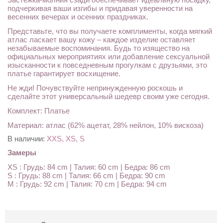
подчеркивая ваши изгибы и придавая уверенности на
весенних вечерах и осенних праздниках.
Представьте, что вы получаете комплименты, когда мягкий
атлас ласкает вашу кожу – каждое изделие оставляет
незабываемые воспоминания. Будь то изящество на
официальных мероприятиях или добавление сексуальной
изысканности к повседневным прогулкам с друзьями, это
платье гарантирует восхищение.
Не жди! Почувствуйте непринужденную роскошь и
сделайте этот универсальный шедевр своим уже сегодня.
Комплект: Платье
Материал: атлас (62% ацетат, 28% нейлон, 10% вискоза)
В наличии:
XXS, XS, S
Замеры
XS : Грудь: 84 cm | Талия: 60 cm | Бедра: 86 cm
S : Грудь: 88 cm | Талия: 66 cm | Бедра: 90 cm
M : Грудь: 92 cm | Талия: 70 cm | Бедра: 94 cm