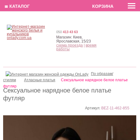
EN
РУС
UA
≣ КАТАЛОГ
КОРЗИНА
050
413 43 63
Магазин:
Киев,
Ярославская, 15/23
схема проезда
|
время
работы
По образам/
стилям
Атласные платья
Cексуальное нарядное белое платье
футляр
Cексуальное нарядное белое платье
футляр
Артикул:
BEZ-11-462-855