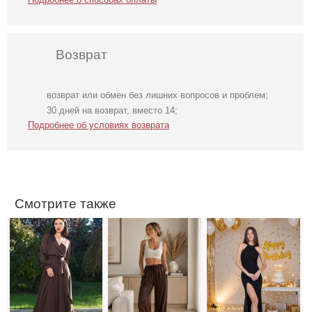
Возврат
возврат или обмен без лишних вопросов и проблем;
Атласное платье
Классические
Облегающее
30 дней на возврат, вместо 14;
миди длины на
шоколадные
вечернее платье
Подробнее об условиях возврата
запах с рукавом
шелковые летние
черного цвета с
шоколадного
женские брюки
открытой спиной
цвета
Смотрите также