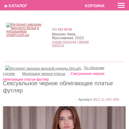
EN
РУС
UA
≣ КАТАЛОГ
КОРЗИНА
050
413 43 63
Магазин:
Киев,
Ярославская, 15/23
схема проезда
|
время
работы
По образам/
стилям
Маленькое черное платье
Cексуальное черное
облегающее платье футляр
Cексуальное черное облегающее платье
футляр
Артикул:
BEZ-11-462-906