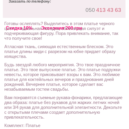
Заказать по телефону:
050
413 43 63
Готовы ослеплять? Выделитесь в этом платье черного
Скидка 10%
Экономия 200 грн
цвета – идеальная посадка, облегающая силуэт и
подчеркивающая фигуру. Пора привлекать внимание, так
что получите свое!
Атласная ткань, сияющая естественным блеском. Это
платье длины миди с разрезом на юбке придает образу
изящества.
Будь звездой любого мероприятия. Это твое праздничное
платье. Это твое выпускное платье. Это платье подружки
невесты, которое приковывает взоры к вам. Это любимое
платье для коктейльных вечеров и празднования дней
рождений. Вечернее платье, которое сделает вас
незабываемым гостем свадьбы.
Вам понравятся съемные рукава-фонарики, предлагающие
два образа: платье без рукавов для жарких летних ночей
или 3/4 рукав для дополнительной элегантности. Декольте
с открытыми плечами создает дополнительную
привлекательность.
Комплект: Платье