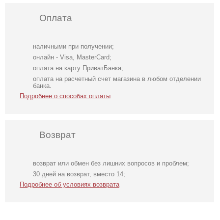
Оплата
наличными при получении;
онлайн - Visa, MasterCard;
оплата на карту ПриватБанка;
оплата на расчетный счет магазина в любом отделении
банка.
Подробнее о способах оплаты
Возврат
возврат или обмен без лишних вопросов и проблем;
Длинное белое
Футболка
Коричневое
30 дней на возврат, вместо 14;
вечернее платье
однотонная
атласное платье
Подробнее об условиях возврата
на запах для
белого цвета на
невесты
работу