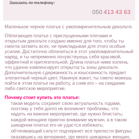
Заказать по телефону:
050
413 43 63
Маленькое черное платье с умопомрачительным декольте.
Облегающее платье с приспущенными плечами и
открытым декольте создано именно для того, чтобы ты
смогла затмить всех, не прикладывая для этого особые
усилия. Достаточно облачиться в этот умопомрачительный
наряд, и ты непременно почувствуешь себя красивой,
эффектной и притягательной. Длина платья ниже колена,
что удачно компенсирует открытость зоны декольте.
Дополнительную сдержанность и изысканность придает
элегантный черный цвет. Накинув жакет, ты смело можешь
пойти в этом платье на работу, а сняв его – на свидание
либо светское мероприятие.
Почему стоит купить это платье:
такая модель сохранит свою актуальность годами,
поэтому у тебя долго не возникнет проблемы, что
надеть на важное мероприятие, где нужно блистать;
каждой женщине приятно внимание мужчин, а в таком
шикарном платье его не удастся избежать;
обтягивающий силуэт подчеркнет все прелести фигуры;
оказавшись на вечеринке, где много шикарных женщин,