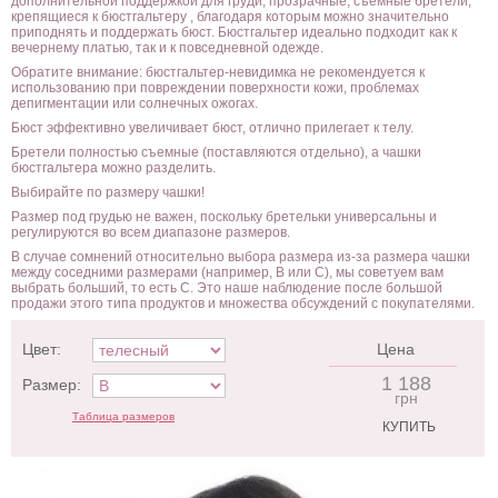
дополнительной поддержкой для груди, прозрачные, съемные бретели,
крепящиеся к бюстгальтеру , благодаря которым можно значительно
приподнять и поддержать бюст. Бюстгальтер идеально подходит как к
вечернему платью, так и к повседневной одежде.
Обратите внимание: бюстгальтер-невидимка не рекомендуется к
использованию при повреждении поверхности кожи, проблемах
депигментации или солнечных ожогах.
Бюст эффективно увеличивает бюст, отлично прилегает к телу.
Бретели полностью съемные (поставляются отдельно), а чашки
бюстгальтера можно разделить.
Выбирайте по размеру чашки!
Размер под грудью не важен, поскольку бретельки универсальны и
регулируются во всем диапазоне размеров.
В случае сомнений относительно выбора размера из-за размера чашки
между соседними размерами (например, B или C), мы советуем вам
выбрать больший, то есть C. Это наше наблюдение после большой
продажи этого типа продуктов и множества обсуждений с покупателями.
Цвет:
Цена
1 188
Размер:
грн
Таблица размеров