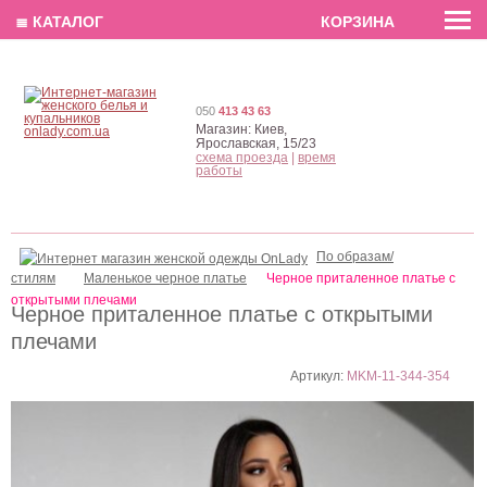
EN
РУС
UA
≣ КАТАЛОГ
КОРЗИНА
050
413 43 63
Магазин:
Киев,
Ярославская, 15/23
схема проезда
|
время
работы
По образам/
стилям
Маленькое черное платье
Черное приталенное платье с
открытыми плечами
Черное приталенное платье с открытыми
плечами
Артикул:
MKM-11-344-354