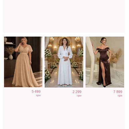
свадьбу
невесты
коричневого
цвета
Классические
Вечернее платье
Голубое
5 499
2 299
7 899
шоколадные
молочного цвета
нарядное
грн
грн
грн
шелковые
с накидкой
облегающее
летние женские
платье в пол
брюки