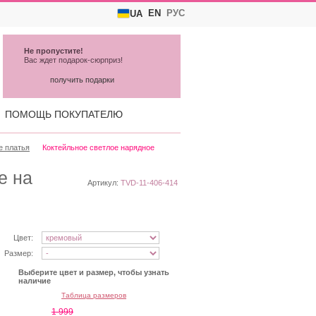
EN
РУС
UA
Не пропустите!
Вас ждет подарок-сюрприз!
получить подарки
ПОМОЩЬ ПОКУПАТЕЛЮ
е платья
Коктейльное светлое нарядное
е на
Артикул:
TVD-11-406-414
Цвет:
Размер:
Выберите цвет и размер, чтобы узнать
наличие
Таблица размеров
1 999