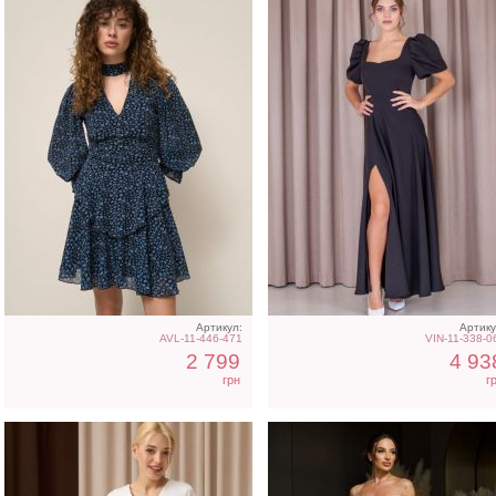
Молочное атласное
Вечернее нарядное
платье миди с длинным
корсетное платье белог
рукавом, на резинке
цвета
Артикул:
Артику
AVL-11-446-471
VIN-11-338-0
2 799
4 93
грн
г