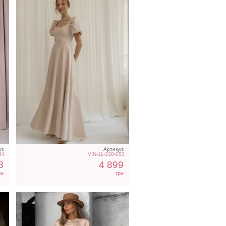
Трендовое шелковое
о
платье в бежевом цвете
л:
Артикул:
64
VIN-11-338-053
8
4 899
рн
грн