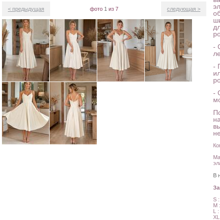
э
< предыдущая
фото
1
из 7
следующая >
о
ш
дл
р
-
л
-
и
р
-
м
П
н
в
н
Ко
Ма
эл
В 
З
S 
M 
L 
XL