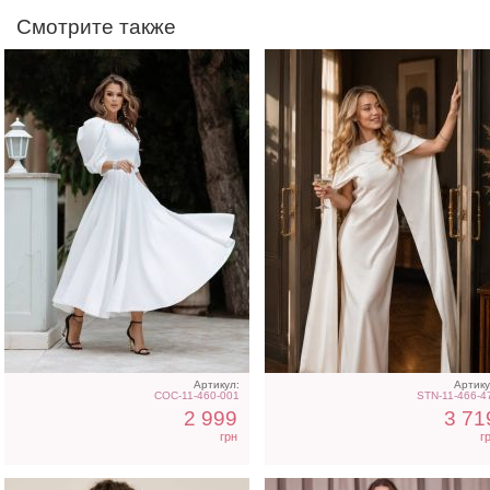
Смотрите также
Легкое шифоновое
Элегантное длинное
короткое платье с
черное платье с рукава
цветочным принтом
фонариками
Артикул:
Артику
COC-11-460-001
STN-11-466-4
2 999
3 71
грн
г