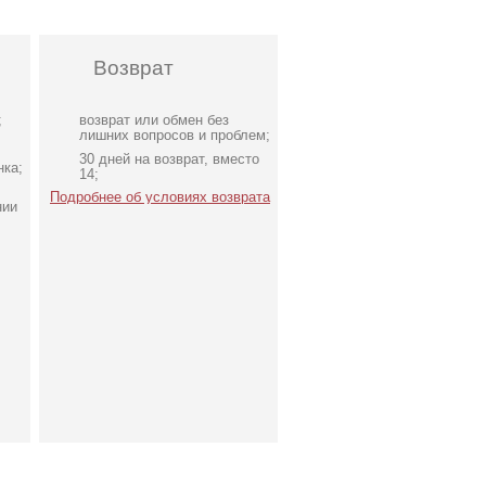
Возврат
;
возврат или обмен без
лишних вопросов и проблем;
30 дней на возврат, вместо
нка;
14;
Подробнее об условиях возврата
нии
Коктейльное классическое
белое платье миди длины