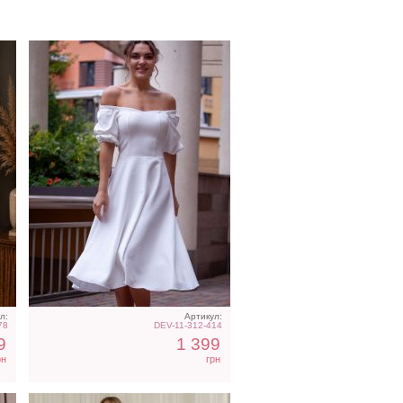
Светлое бежевое платье
ми
на короткий рукав
л:
Артикул:
78
DEV-11-312-414
9
1 399
рн
грн