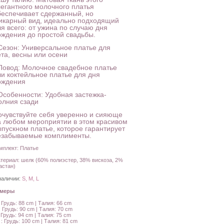
легантного молочного платья
беспечивает сдержанный, но
икарный вид, идеально подходящий
я всего: от ужина по случаю дня
ождения до простой свадьбы.
 Сезон: Универсальное платье для
ета, весны или осени
 Повод: Молочное свадебное платье
ли коктейльное платье для дня
ождения
 Особенности: Удобная застежка-
олния сзади
очувствуйте себя уверенно и сияюще
а любом мероприятии в этом красивом
ыпускном платье, которое гарантирует
езабываемые комплименты.
мплект: Платье
териал: шелк (60% полиэстер, 38% вискоза, 2%
астан)
наличии:
S, M, L
амеры
: Грудь: 88 cm | Талия: 66 cm
: Грудь: 90 cm | Талия: 70 cm
: Грудь: 94 cm | Талия: 75 cm
 : Грудь: 100 cm | Талия: 81 cm