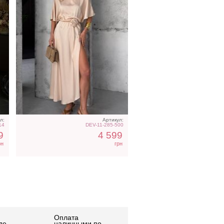
л:
Артикул:
14
DEV-11-285-500
9
4 599
рн
грн
Оплата
де
наличными по