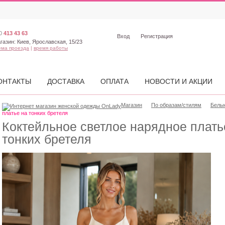
0
413 43 63
Вход
Регистрация
газин:
Киев, Ярославская, 15/23
ема проезда
|
время работы
ОНТАКТЫ
ДОСТАВКА
ОПЛАТА
НОВОСТИ И АКЦИИ
Магазин
По образам/стилям
Белы
платье на тонких бретеля
Коктейльное светлое нарядное плать
тонких бретеля