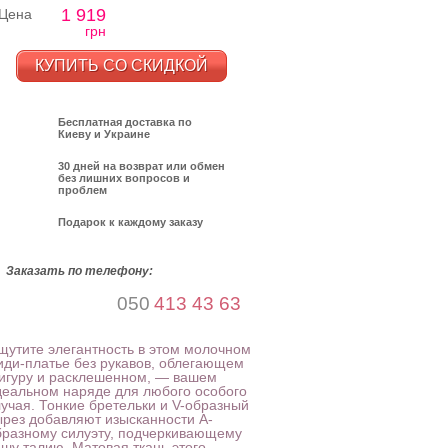
1 919
Цена
грн
КУПИТЬ СО СКИДКОЙ
Бесплатная доставка по
Киеву и Украине
30 дней на возврат или обмен
без лишних вопросов и
проблем
Подарок к каждому заказу
Заказать по телефону:
050
413 43 63
щутите элегантность в этом молочном
иди-платье без рукавов, облегающем
игуру и расклешенном, — вашем
деальном наряде для любого особого
лучая. Тонкие бретельки и V-образный
ырез добавляют изысканности А-
бразному силуэту, подчеркивающему
ашу талию. Матовая ткань этого