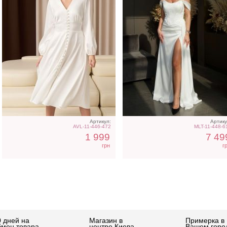
Артикул:
Артику
AVL-11-446-472
MLT-11-448-6
1 999
7 49
грн
г
0 дней на
Магазин в
Примерка в
бмен товара
центре Киева
Вашем горо