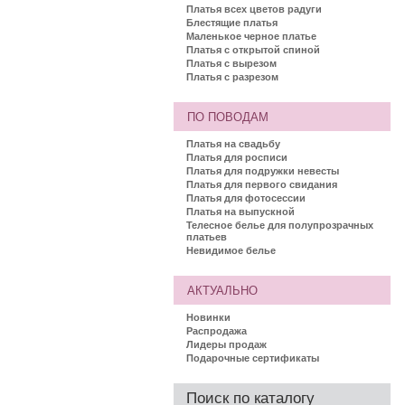
Платья всех цветов радуги
Блестящие платья
Маленькое черное платье
Платья с открытой спиной
Платья с вырезом
Платья с разрезом
ПО ПОВОДАМ
Платья на свадьбу
Платья для росписи
Платья для подружки невесты
Платья для первого свидания
Платья для фотосессии
Платья на выпускной
Телесное белье для полупрозрачных
платьев
Невидимое белье
АКТУАЛЬНО
Новинки
Распродажа
Лидеры продаж
Подарочные сертификаты
Поиск по каталогу