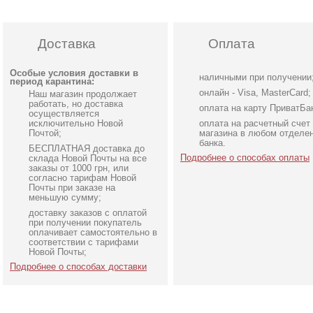
Доставка
Оплата
Особые условия доставки в
наличными при получении
период карантина:
онлайн - Visa, MasterCard;
Наш магазин продолжает
работать, но доставка
оплата на карту ПриватБа
осуществляется
исключительно Новой
оплата на расчетный счет
Почтой;
магазина в любом отделе
банка.
БЕСПЛАТНАЯ доставка до
Подробнее о способах оплаты
склада Новой Почты на все
заказы от 1000 грн, или
согласно тарифам Новой
Почты при заказе на
меньшую сумму;
доставку заказов с оплатой
Нарядное элегантное
Вечернее платье
при получении покупатель
молочное платье миди
молочного цвета с
оплачивает самостоятельно в
соответствии с тарифами
длины с открытой спинкой
накидкой
Новой Почты;
Подробнее о способах доставки