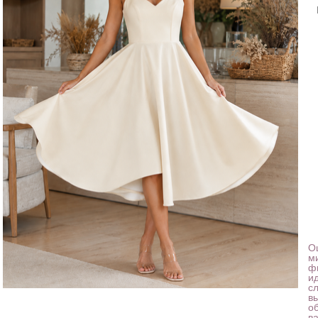
О
м
ф
и
с
в
о
в