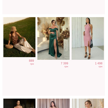
Вечернее
Нарядное
Короткое черное
889
7 399
1 498
нарядное
атласное платье
нарядное
грн
грн
грн
корсетное
изумрудного
короткое платье
платье белого
цвета с разрезом
на выпускной
цвета