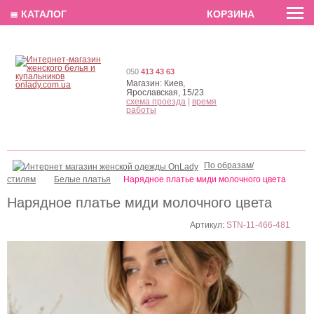
EN
РУС
UA
≣ КАТАЛОГ
КОРЗИНА
050
413 43 63
Магазин:
Киев,
Ярославская, 15/23
схема проезда
|
время
работы
По образам/
стилям
Белые платья
Нарядное платье миди молочного цвета
Нарядное платье миди молочного цвета
Артикул:
STN-11-466-481