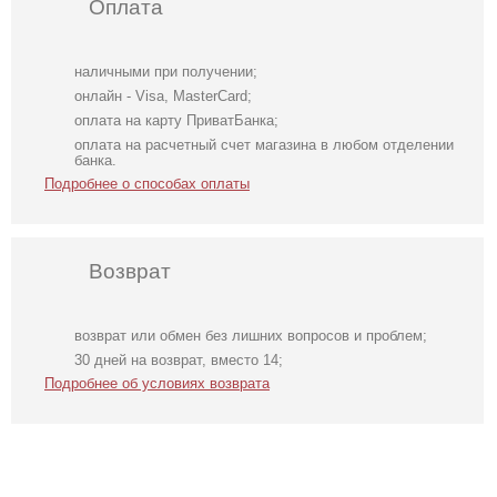
Оплата
наличными при получении;
онлайн - Visa, MasterCard;
оплата на карту ПриватБанка;
оплата на расчетный счет магазина в любом отделении
банка.
Подробнее о способах оплаты
Возврат
возврат или обмен без лишних вопросов и проблем;
Нарядное
Атласное
Трендовое
30 дней на возврат, вместо 14;
элегантное
длинное платье
шелковое платье
Подробнее об условиях возврата
молочное платье
на бретелях в
в бежевом цвете
миди длины с
белом цвете
открытой
спинкой