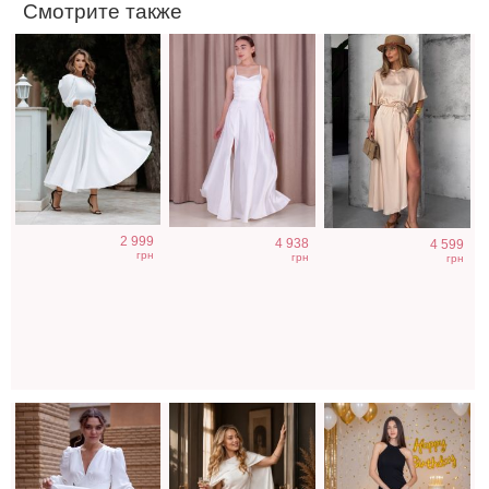
Смотрите также
Коктейльное
Вечернее платье
Облегающее
2 999
4 938
4 599
короткое платье-
молочного цвета
вечернее платье
грн
грн
грн
шорты белого
с накидкой
черного цвета с
цвета
открытой спиной