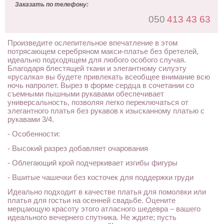
Заказать по телефону:
050
413 43 63
Произведите ослепительное впечатление в этом
потрясающем серебряном макси-платье без бретелей,
идеально подходящем для любого особого случая.
Благодаря блестящей ткани и элегантному силуэту
«русалка» вы будете привлекать всеобщее внимание всю
ночь напролет. Вырез в форме сердца в сочетании со
съемными пышными рукавами обеспечивает
универсальность, позволяя легко переключаться от
элегантного платья без рукавов к изысканному платью с
рукавами 3/4.
- Особенности:
- Высокий разрез добавляет очарования
- Облегающий крой подчеркивает изгибы фигуры
- Вшитые чашечки без косточек для поддержки груди
Идеально подходит в качестве платья для помолвки или
платья для гостьи на осенней свадьбе. Оцените
мерцающую красоту этого атласного шедевра – вашего
идеального вечернего спутника. Не ждите; пусть