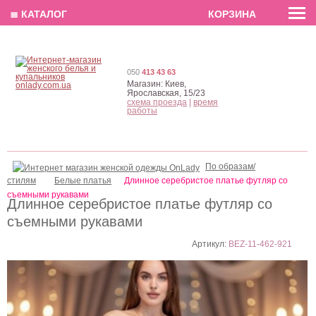
EN
РУС
UA
≣ КАТАЛОГ
КОРЗИНА
050
413 43 63
Магазин:
Киев,
Ярославская, 15/23
схема проезда
|
время
работы
По образам/
стилям
Белые платья
Длинное серебристое платье футляр со
съемными рукавами
Длинное серебристое платье футляр со
съемными рукавами
Артикул:
BEZ-11-462-921