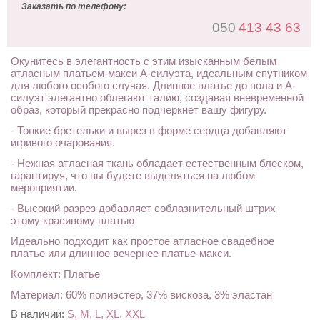
Заказать по телефону:
050
413 43 63
Окунитесь в элегантность с этим изысканным белым
атласным платьем-макси А-силуэта, идеальным спутником
для любого особого случая. Длинное платье до пола и А-
силуэт элегантно облегают талию, создавая вневременной
образ, который прекрасно подчеркнет вашу фигуру.
- Тонкие бретельки и вырез в форме сердца добавляют
игривого очарования.
- Нежная атласная ткань обладает естественным блеском,
гарантируя, что вы будете выделяться на любом
мероприятии.
- Высокий разрез добавляет соблазнительный штрих
этому красивому платью
Идеально подходит как простое атласное свадебное
платье или длинное вечернее платье-макси.
Комплект: Платье
Материал: 60% полиэстер, 37% вискоза, 3% эластан
В наличии:
S, M, L, XL, XXL