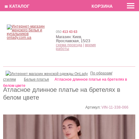
EN
РУС
UA
≣ КАТАЛОГ
КОРЗИНА
050
413 43 63
Магазин:
Киев,
Ярославская, 15/23
схема проезда
|
время
работы
По образам/
стилям
Белые платья
Атласное длинное платье на бретелях в
белом цвете
Атласное длинное платье на бретелях в
белом цвете
Артикул:
VIN-11-338-066