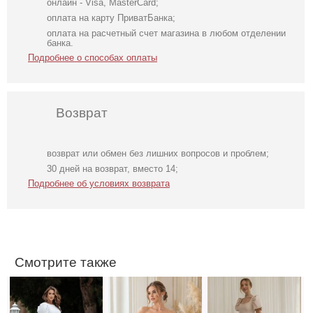
онлайн - Visa, MasterCard;
оплата на карту ПриватБанка;
оплата на расчетный счет магазина в любом отделении
банка.
Подробнее о способах оплаты
Возврат
возврат или обмен без лишних вопросов и проблем;
Нарядное
Короткое черное
Светлое бежевое
30 дней на возврат, вместо 14;
элегантное
нарядное
платье на
Подробнее об условиях возврата
молочное платье
короткое платье
короткий рукав
миди длины с
на выпускной
открытой
спинкой
Смотрите также