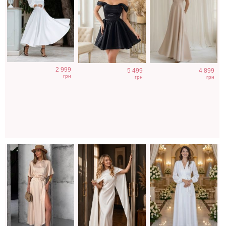
Трендовое
Вечернее платье
Длинное белое
2 999
5 499
4 899
шелковое платье
молочного цвета
вечернее платье
грн
грн
грн
в бежевом цвете
с накидкой
на запах для
невесты