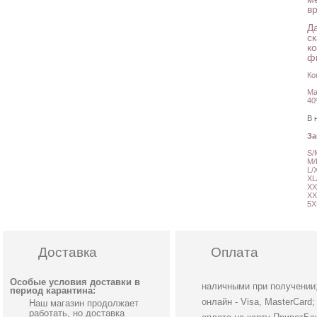
в
Д
с
к
ф
Ко
Ма
40
В 
З
S/
M/
L/
XL
XX
XX
5X
Доставка
Оплата
Особые условия доставки в
наличными при получении
период карантина:
онлайн - Visa, MasterCard;
Наш магазин продолжает
работать, но доставка