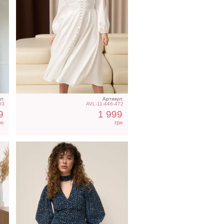
юм
Легкое шифоновое
короткое платье с
цветочным принтом
л:
Артикул:
03
AVL-11-446-472
9
1 999
рн
грн