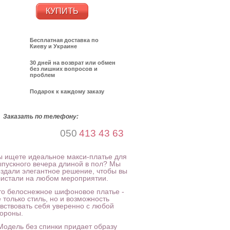
КУПИТЬ
Бесплатная доставка по
Киеву и Украине
30 дней на возврат или обмен
без лишних вопросов и
проблем
Подарок к каждому заказу
Заказать по телефону:
050
413 43 63
ы ищете идеальное макси-платье для
ыпускного вечера длиной в пол? Мы
оздали элегантное решение, чтобы вы
листали на любом мероприятии.
то белоснежное шифоновое платье -
 только стиль, но и возможность
увствовать себя уверенно с любой
тороны.
 Модель без спинки придает образу