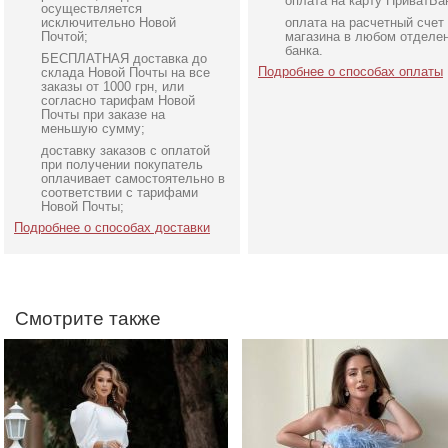
оплата на карту ПриватБа
осуществляется
исключительно Новой
оплата на расчетный счет
Почтой;
магазина в любом отделе
банка.
БЕСПЛАТНАЯ доставка до
Подробнее о способах оплаты
склада Новой Почты на все
заказы от 1000 грн, или
согласно тарифам Новой
Почты при заказе на
меньшую сумму;
доставку заказов с оплатой
Нарядное элегантное
Голубое нарядное
при получении покупатель
молочное платье миди
облегающее платье в п
оплачивает самостоятельно в
соответствии с тарифами
длины с открытой спинкой
Новой Почты;
Подробнее о способах доставки
Смотрите также