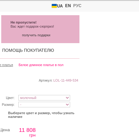
EN
РУС
UA
Не пропустите!
Вас ждет подарок-сюрприз!
получить подарки
ПОМОЩЬ ПОКУПАТЕЛЮ
е платья
Белое длинное платье в пол
Артикул:
LOL-11-449-534
Цвет:
Размер:
Выберите цвет и размер, чтобы узнать
наличие
11 808
Цена
грн