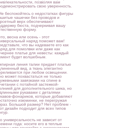
ривлекательности, позволяя вам
родемонстрировать свою уверенность.
 Не беспокойтесь о недостатках фигуры
 вшитые чашечки без проводов и
орсетный верх обеспечивают
оддержку бюста, подчеркивая вашу
стественную форму.
то, весна или осень - этот
ниверсальный наряд поможет вам!
едставьте, что вы надеваете его как
аряд для помолвки или даже как
ечернее платье для невесты: каждый
омент будет волшебным.
мпирная линия талии придает платью
длиненный вид, а ткань элегантно
ереливается при любом освещении.
но может похвастаться не только
ружевными завязками на спине в
очетании с потайной застежкой-
олнией для дополнительного шика, но
 длинными рукавами с деталями
укавов-фонариков, которые добавляют
остаточно изюминки, не перегружая
браз. Большой размер? Нет проблем -
от дизайн подходит для всех типов
игур.
о универсальность не зависит от
емени года: носите его в теплые
есяцы или сочетайте с аксессуарами