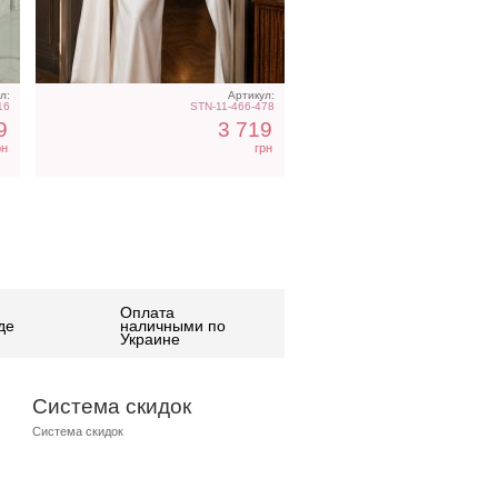
л:
Артикул:
16
STN-11-466-478
9
3 719
рн
грн
Оплата
де
наличными по
Украине
Система скидок
Система скидок