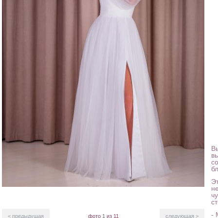
В
в
с
б
Э
не
ч
с
-
< предыдущая
фото
1
из 11
следующая >