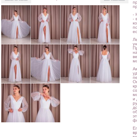
п
п
-
-
к
п
е
Ле
у
Пр
н
в
м
А
у
п
О
к
с
м
и
р
д
о
эт
ф
Ег
вр
м