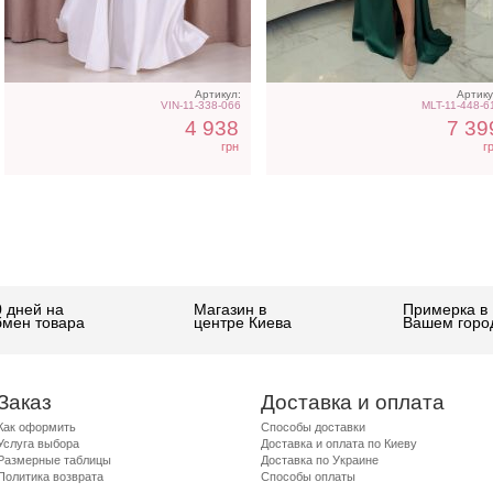
Артикул:
Артику
VIN-11-338-066
MLT-11-448-6
4 938
7 39
грн
г
0 дней на
Магазин в
Примерка в
бмен товара
центре Киева
Вашем горо
Заказ
Доставка и оплата
Как оформить
Способы доставки
Услуга выбора
Доставка и оплата по Киеву
Размерные таблицы
Доставка по Украине
Политика возврата
Способы оплаты