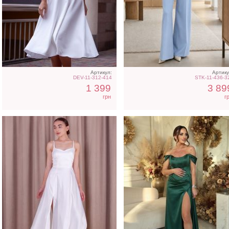
Атласное длинное платье
Вечернее нарядное
на бретелях в белом цвете
корсетное платье зелено
цвета
Артикул:
Артику
DEV-11-312-414
STK-11-436-3
1 399
3 89
грн
г