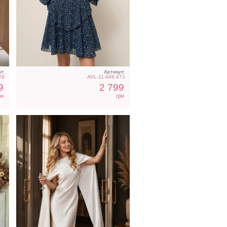
Вечернее платье
го
молочного цвета с
накидкой
л:
Артикул:
29
AVL-11-446-471
9
2 799
рн
грн