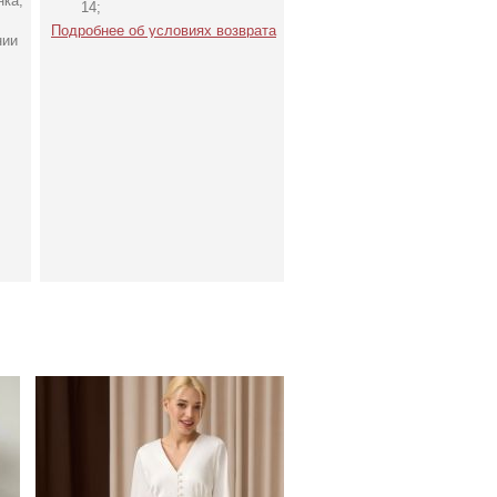
нка;
14;
Подробнее об условиях возврата
нии
Молочное атласное
ол
платье миди с длинным
рукавом, на резинке