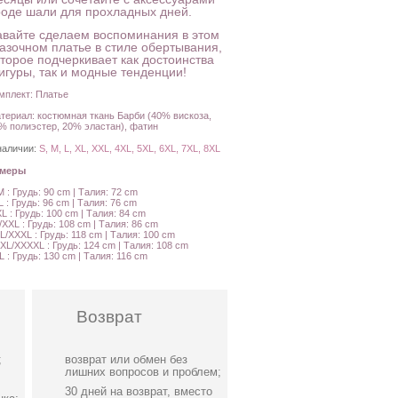
роде шали для прохладных дней.
авайте сделаем воспоминания в этом
казочном платье в стиле обертывания,
оторое подчеркивает как достоинства
игуры, так и модные тенденции!
мплект: Платье
териал: костюмная ткань Барби (40% вискоза,
% полиэстер, 20% эластан), фатин
наличии:
S, M, L, XL, XXL, 4XL, 5XL, 6XL, 7XL, 8XL
амеры
M : Грудь: 90 cm | Талия: 72 cm
L : Грудь: 96 cm | Талия: 76 cm
XL : Грудь: 100 cm | Талия: 84 cm
/XXL : Грудь: 108 cm | Талия: 86 cm
L/XXXL : Грудь: 118 cm | Талия: 100 cm
XL/XXXXL : Грудь: 124 cm | Талия: 108 cm
L : Грудь: 130 cm | Талия: 116 cm
Возврат
;
возврат или обмен без
лишних вопросов и проблем;
30 дней на возврат, вместо