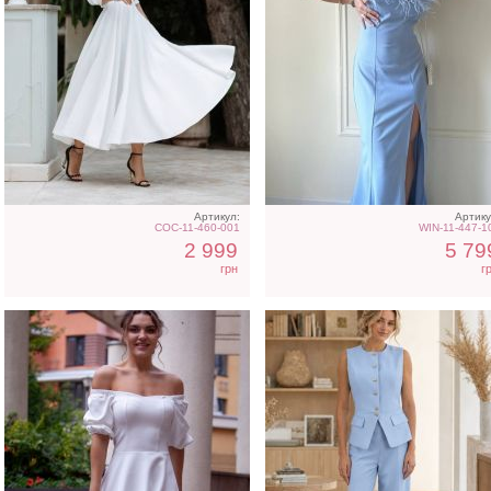
Коктейльное классическое
Нарядный голубой кост
белое платье миди длины
двойка
Артикул:
Артику
COC-11-460-001
WIN-11-447-1
2 999
5 79
грн
г