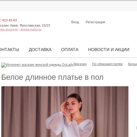
0
413 43 63
Вход
Регистрация
газин:
Киев, Ярославская, 15/23
ема проезда
|
время работы
ОНТАКТЫ
ДОСТАВКА
ОПЛАТА
НОВОСТИ И АКЦИИ
Магазин
По образам/стилям
Белы
Белое длинное платье в пол