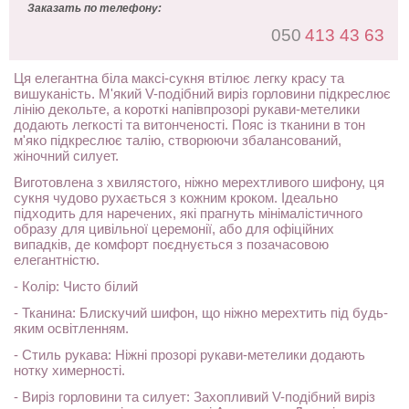
Заказать по телефону:
050
413 43 63
Ця елегантна біла максі-сукня втілює легку красу та
вишуканість. М'який V-подібний виріз горловини підкреслює
лінію декольте, а короткі напівпрозорі рукави-метелики
додають легкості та витонченості. Пояс із тканини в тон
м'яко підкреслює талію, створюючи збалансований,
жіночний силует.
Виготовлена ​​з хвилястого, ніжно мерехтливого шифону, ця
сукня чудово рухається з кожним кроком. Ідеально
підходить для наречених, які прагнуть мінімалістичного
образу для цивільної церемонії, або для офіційних
випадків, де комфорт поєднується з позачасовою
елегантністю.
- Колір: Чисто білий
- Тканина: Блискучий шифон, що ніжно мерехтить під будь-
яким освітленням.
- Стиль рукава: Ніжні прозорі рукави-метелики додають
нотку химерності.
- Виріз горловини та силует: Захопливий V-подібний виріз