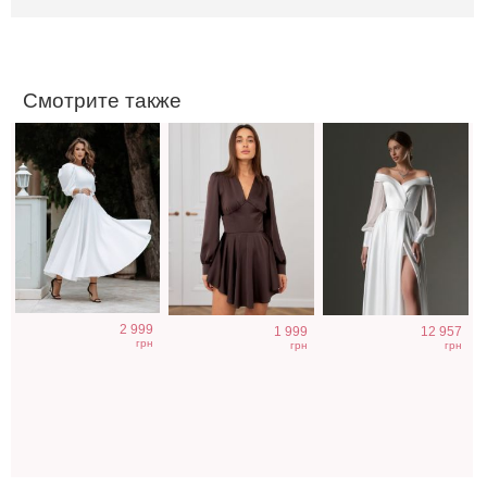
открытой
цвета
рукавом
спинкой
Смотрите также
Нарядный
Облегающее
Футболка
2 999
1 999
12 957
голубой костюм
вечернее платье
однотонная
грн
грн
грн
двойка
черного цвета с
белого цвета на
открытой спиной
работу