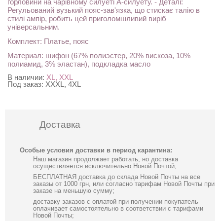
горловини на чарівному силуеті А-силуету. - Деталі:
Регульований вузький пояс-зав'язка, що стискає талію в
стилі ампір, робить цей приголомшливий виріб
універсальним.
Комплект: Платье, пояс
Материал: шифон (67% полиэстер, 20% вискоза, 10%
полиамид, 3% эластан), подкладка масло
В наличии:
XL, XXL
Под заказ:
XXXL, 4XL
Доставка
Особые условия доставки в период карантина:
Наш магазин продолжает работать, но доставка
осуществляется исключительно Новой Почтой;
БЕСПЛАТНАЯ доставка до склада Новой Почты на все
заказы от 1000 грн, или согласно тарифам Новой Почты при
заказе на меньшую сумму;
доставку заказов с оплатой при получении покупатель
оплачивает самостоятельно в соответствии с тарифами
Новой Почты;