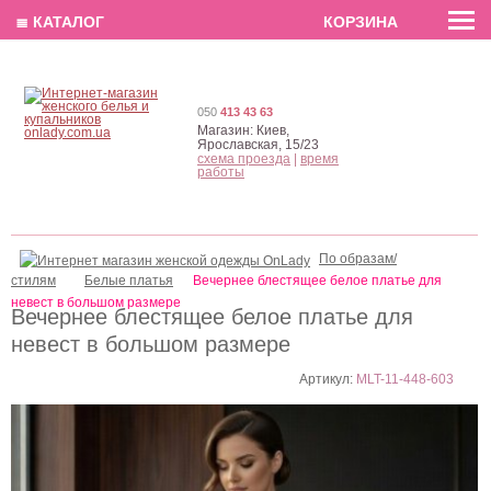
EN
РУС
UA
≣ КАТАЛОГ
КОРЗИНА
050
413 43 63
Магазин:
Киев,
Ярославская, 15/23
схема проезда
|
время
работы
По образам/
стилям
Белые платья
Вечернее блестящее белое платье для
невест в большом размере
Вечернее блестящее белое платье для
невест в большом размере
Артикул:
MLT-11-448-603