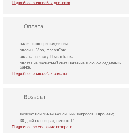
Подробнее о способах доставки
Оплата
наличными при получении;
онлайн - Visa, MasterCard;
оплата на карту ПриватБанка;
оплата на расчетный счет магазина в любом отделении
банка.
Подробнее о способах оплаты
Возврат
возврат или обмен без лишних вопросов и проблем;
Нарядное
Коктейльное
Свадебное
30 дней на возврат, вместо 14;
элегантное
короткое платье-
длинное
Подробнее об условиях возврата
молочное платье
шорты
атласное платье
миди длины с
шоколадного
с корсетом и