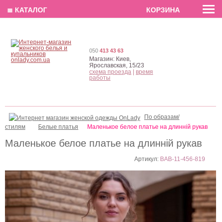
EN
РУС
UA
≣ КАТАЛОГ
КОРЗИНА
050
413 43 63
Магазин:
Киев,
Ярославская, 15/23
схема проезда
|
время
работы
По образам/
стилям
Белые платья
Маленькое белое платье на длинній рукав
Маленькое белое платье на длинній рукав
Артикул:
BAB-11-456-819