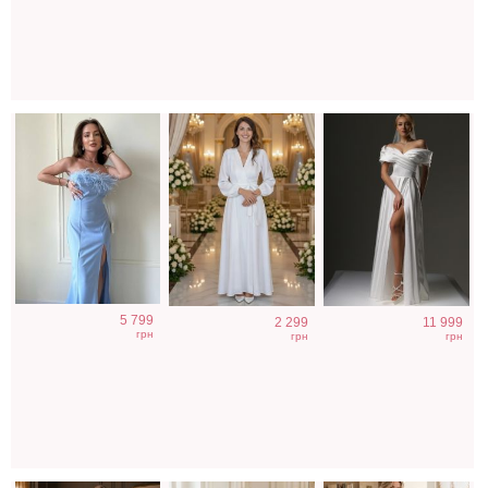
плечами
Шелковистое
Короткое черное
Нарядный
5 799
2 299
11 999
платье миди
нарядное
голубой костюм
грн
грн
грн
молочного цвета
короткое платье
двойка
на выпускной