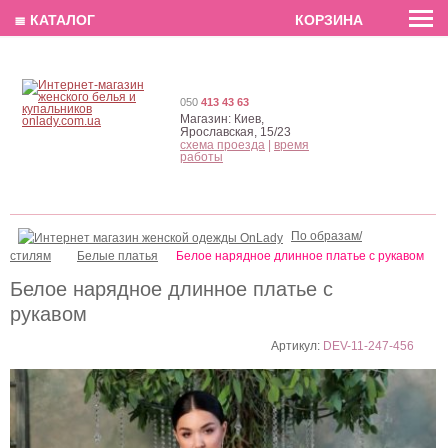
EN
РУС
UA
≣ КАТАЛОГ
КОРЗИНА
050
413 43 63
Магазин:
Киев,
Ярославская, 15/23
схема проезда
|
время
работы
По образам/
стилям
Белые платья
Белое нарядное длинное платье с рукавом
Белое нарядное длинное платье с
рукавом
Артикул:
DEV-11-247-456