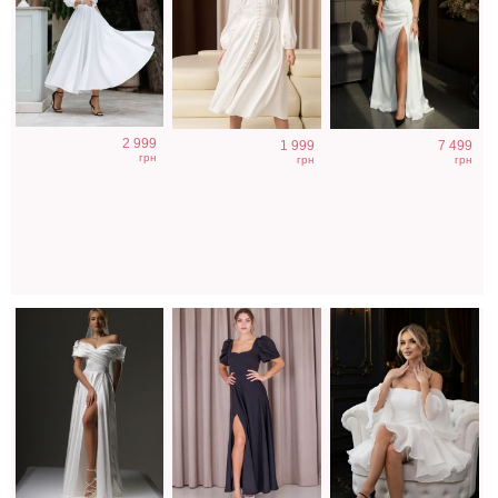
Длинное
Элегантное
Фатиновое
2 999
1 999
7 499
свадебное белое
длинное черное
короткое белое
грн
грн
грн
платье с
платье с
платье с
отрытыми
рукавами
открытыми
плечами
фонариками
плечами