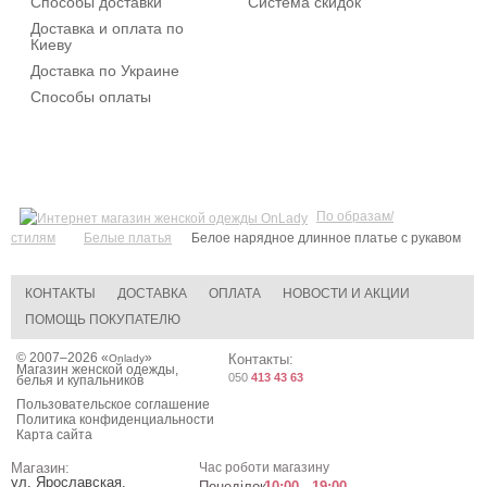
Способы доставки
Система скидок
Доставка и оплата по
Киеву
Доставка по Украине
Способы оплаты
По образам/
стилям
Белые платья
Белое нарядное длинное платье с рукавом
КОНТАКТЫ
ДОСТАВКА
ОПЛАТА
НОВОСТИ И АКЦИИ
ПОМОЩЬ ПОКУПАТЕЛЮ
© 2007–2026 «
»
Контакты:
Onlady
Магазин женской одежды,
050
413 43 63
белья и купальников
Пользовательское соглашение
Политика конфиденциальности
Карта сайта
Магазин:
Час роботи магазину
ул. Ярославская,
Понеділок
10:00 - 19:00