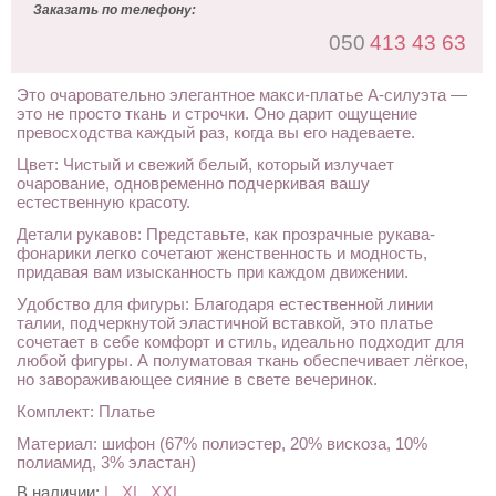
Заказать по телефону:
050
413 43 63
Это очаровательно элегантное макси-платье А-силуэта —
это не просто ткань и строчки. Оно дарит ощущение
превосходства каждый раз, когда вы его надеваете.
Цвет: Чистый и свежий белый, который излучает
очарование, одновременно подчеркивая вашу
естественную красоту.
Детали рукавов: Представьте, как прозрачные рукава-
фонарики легко сочетают женственность и модность,
придавая вам изысканность при каждом движении.
Удобство для фигуры: Благодаря естественной линии
талии, подчеркнутой эластичной вставкой, это платье
сочетает в себе комфорт и стиль, идеально подходит для
любой фигуры. А полуматовая ткань обеспечивает лёгкое,
но завораживающее сияние в свете вечеринок.
Комплект: Платье
Материал: шифон (67% полиэстер, 20% вискоза, 10%
полиамид, 3% эластан)
В наличии:
L, XL, XXL