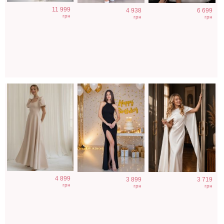
Светлое бежевое
Облегающее
Вечернее платье
11 999
4 938
6 699
платье на
вечернее платье
молочного цвета
грн
грн
грн
короткий рукав
черного цвета с
с накидкой
открытой спиной
4 899
3 899
3 719
грн
грн
грн