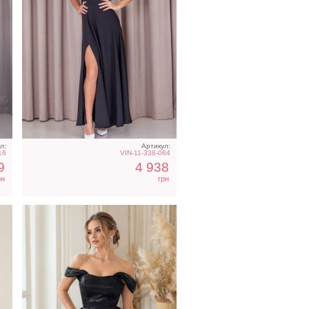
Короткое черное
нарядное короткое платье
на выпускной
л:
Артикул:
16
VIN-11-338-064
9
4 938
рн
грн