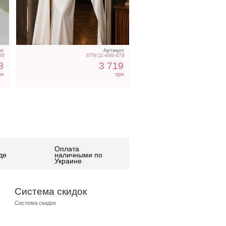
л:
Артикул:
00
STN-11-466-478
8
3 719
рн
грн
Оплата
де
наличными по
Украине
Система скидок
Система скидок