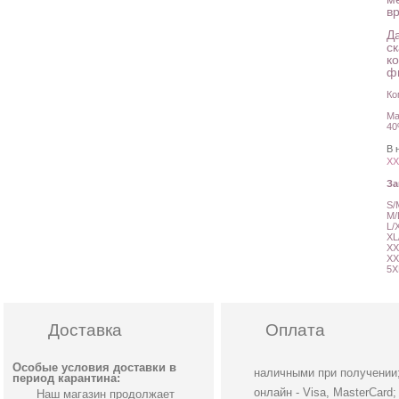
в
Д
с
к
ф
Ко
Ма
40
В 
XX
З
S/
M/
L/
XL
XX
XX
5X
Доставка
Оплата
Особые условия доставки в
наличными при получении
период карантина:
онлайн - Visa, MasterCard;
Наш магазин продолжает