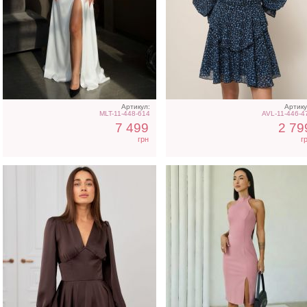
Коктейльное короткое
Розовое платье футляр 
платье-шорты
разрезом на ноге
шоколадного цвета
Артикул:
Артику
MLT-11-448-614
AVL-11-446-4
7 499
2 79
грн
г