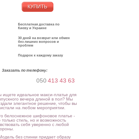
КУПИТЬ
Бесплатная доставка по
Киеву и Украине
30 дней на возврат или обмен
без лишних вопросов и
проблем
Подарок к каждому заказу
Заказать по телефону:
050
413 43 63
ы ищете идеальное макси-платье для
ыпускного вечера длиной в пол? Мы
оздали элегантное решение, чтобы вы
листали на любом мероприятии.
то белоснежное шифоновое платье -
 только стиль, но и возможность
увствовать себя уверенно с любой
тороны.
 Модель без спинки придает образу