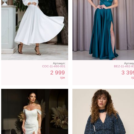
Вечернее нарядное
Легкое шифоновое
корсетное платье белого
короткое платье с
цвета
цветочным принтом
Артикул:
Артику
COC-11-460-001
BEZ-11-462-9
2 999
3 39
грн
г