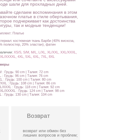
роде шали для прохладных дней.
авайте сделаем воспоминания в этом
казочном платье в стиле обертывания,
оторое подчеркивает как достоинства
игуры, так и модные тенденции!
мплект: Платье
териал: костюмная ткань Барби (40% вискоза,
% полиэстер, 20% эластан), фатин
наличии:
XS/S, S/M, M/L, L/XL, XL/XXL, XXL/XXXL,
XL/XXXXL, 4XL, 5XL, 6XL, 7XL, 8XL
амеры
M : Грудь: 90 cm | Талия: 72 cm
L : Грудь: 96 cm | Талия: 76 cm
XL : Грудь: 100 cm | Талия: 80 cm
/XXL : Грудь: 108 cm | Талия: 86 cm
L/XXXL : Грудь: 118 cm | Талия: 92 cm
XL/XXXXL : Грудь: 124 cm | Талия: 98 cm
L : Грудь: 130 cm | Талия: 104 cm
Возврат
;
возврат или обмен без
лишних вопросов и проблем;