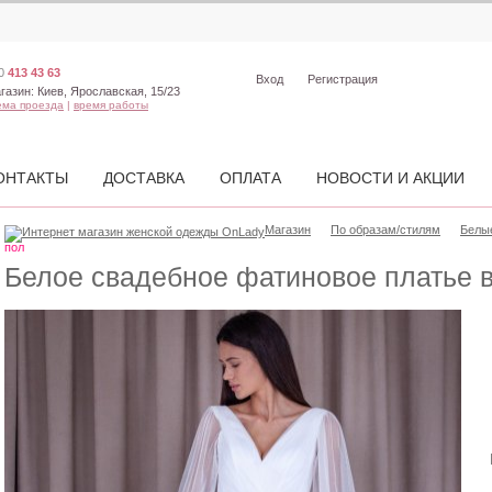
0
413 43 63
Вход
Регистрация
газин:
Киев, Ярославская, 15/23
ема проезда
|
время работы
ОНТАКТЫ
ДОСТАВКА
ОПЛАТА
НОВОСТИ И АКЦИИ
Магазин
По образам/стилям
Белы
пол
Белое свадебное фатиновое платье в