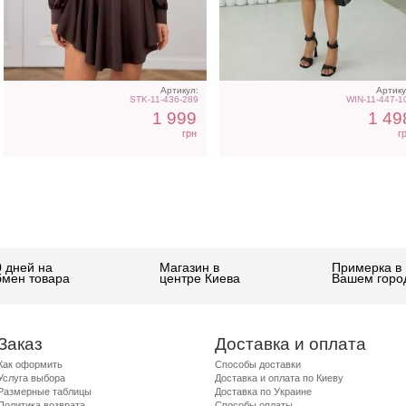
Артикул:
Артику
STK-11-436-289
WIN-11-447-1
1 999
1 49
грн
г
0 дней на
Магазин в
Примерка в
бмен товара
центре Киева
Вашем горо
Заказ
Доставка и оплата
Как оформить
Способы доставки
Услуга выбора
Доставка и оплата по Киеву
Размерные таблицы
Доставка по Украине
Политика возврата
Способы оплаты