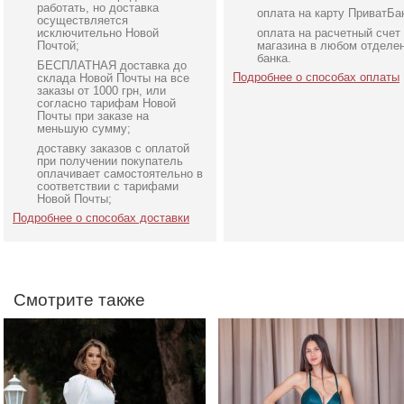
работать, но доставка
оплата на карту ПриватБа
осуществляется
исключительно Новой
оплата на расчетный счет
Почтой;
магазина в любом отделе
банка.
БЕСПЛАТНАЯ доставка до
Подробнее о способах оплаты
склада Новой Почты на все
заказы от 1000 грн, или
согласно тарифам Новой
Почты при заказе на
меньшую сумму;
доставку заказов с оплатой
Нарядное элегантное
Нарядное атласное
при получении покупатель
молочное платье миди
платье изумрудного цве
оплачивает самостоятельно в
соответствии с тарифами
длины с открытой спинкой
с разрезом
Новой Почты;
Подробнее о способах доставки
Смотрите также