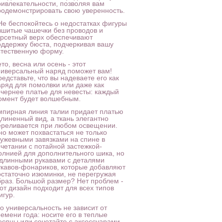
ривлекательности, позволяя вам
родемонстрировать свою уверенность.
 Не беспокойтесь о недостатках фигуры
 вшитые чашечки без проводов и
орсетный верх обеспечивают
оддержку бюста, подчеркивая вашу
стественную форму.
то, весна или осень - этот
ниверсальный наряд поможет вам!
едставьте, что вы надеваете его как
аряд для помолвки или даже как
ечернее платье для невесты: каждый
омент будет волшебным.
мпирная линия талии придает платью
длиненный вид, а ткань элегантно
ереливается при любом освещении.
но может похвастаться не только
ружевными завязками на спине в
очетании с потайной застежкой-
олнией для дополнительного шика, но
 длинными рукавами с деталями
укавов-фонариков, которые добавляют
остаточно изюминки, не перегружая
браз. Большой размер? Нет проблем -
от дизайн подходит для всех типов
игур.
о универсальность не зависит от
емени года: носите его в теплые
есяцы или сочетайте с аксессуарами