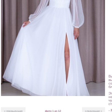
В
в
с
б
Э
не
ч
с
-
< предыдущая
фото
1
из 12
следующая >