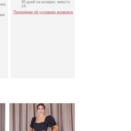
30 дней на возврат, вместо
нка;
14;
Подробнее об условиях возврата
нии
Элегантное длинное
та
черное платье с рукавами
фонариками