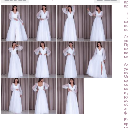
п
п
-
-
к
п
е
Ле
у
Пр
н
в
м
А
у
п
О
к
с
м
и
р
д
о
эт
ф
Ег
вр
м