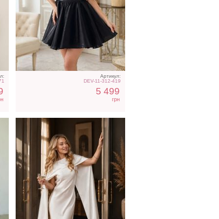
с
Вечернее платье
молочного цвета с
накидкой
л:
Артикул:
71
DEV-11-312-419
9
5 499
рн
грн