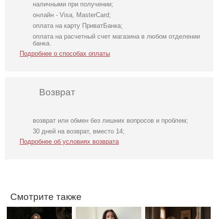
наличными при получении;
онлайн - Visa, MasterCard;
оплата на карту ПриватБанка;
оплата на расчетный счет магазина в любом отделении
банка.
Подробнее о способах оплаты
Возврат
возврат или обмен без лишних вопросов и проблем;
Нарядное
Голубое
Вечернее платье
30 дней на возврат, вместо 14;
элегантное
нарядное
молочного цвета
Подробнее об условиях возврата
молочное платье
облегающее
с накидкой
миди длины с
платье в пол
открытой
спинкой
Смотрите также