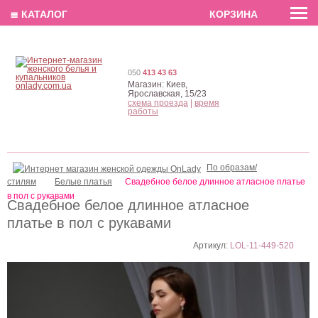
EN
РУС
UA
≣ КАТАЛОГ
КОРЗИНА
050
413 43 63
Магазин:
Киев,
Ярославская, 15/23
схема проезда
|
время
работы
По образам/
стилям
Белые платья
Свадебное белое длинное атласное платье
в пол c рукавами
Свадебное белое длинное атласное
платье в пол c рукавами
Артикул:
LOL-11-449-520