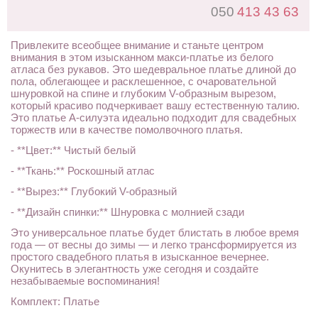
050
413 43 63
Привлеките всеобщее внимание и станьте центром
внимания в этом изысканном макси-платье из белого
атласа без рукавов. Это шедевральное платье длиной до
пола, облегающее и расклешенное, с очаровательной
шнуровкой на спине и глубоким V-образным вырезом,
который красиво подчеркивает вашу естественную талию.
Это платье А-силуэта идеально подходит для свадебных
торжеств или в качестве помолвочного платья.
- **Цвет:** Чистый белый
- **Ткань:** Роскошный атлас
- **Вырез:** Глубокий V-образный
- **Дизайн спинки:** Шнуровка с молнией сзади
Это универсальное платье будет блистать в любое время
года — от весны до зимы — и легко трансформируется из
простого свадебного платья в изысканное вечернее.
Окунитесь в элегантность уже сегодня и создайте
незабываемые воспоминания!
Комплект: Платье