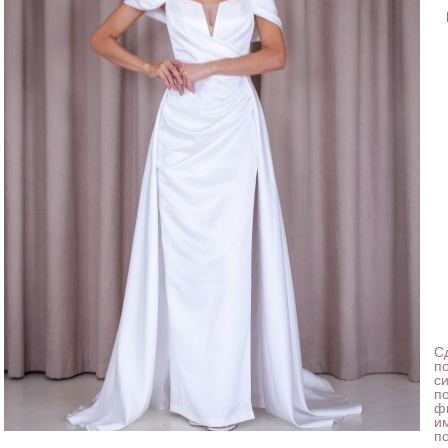
С
п
с
п
ф
и
п