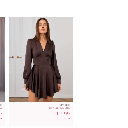
е
Вечернее нарядное
корсетное платье белого
цвета
л:
Артикул:
16
STK-11-436-289
9
1 999
рн
грн