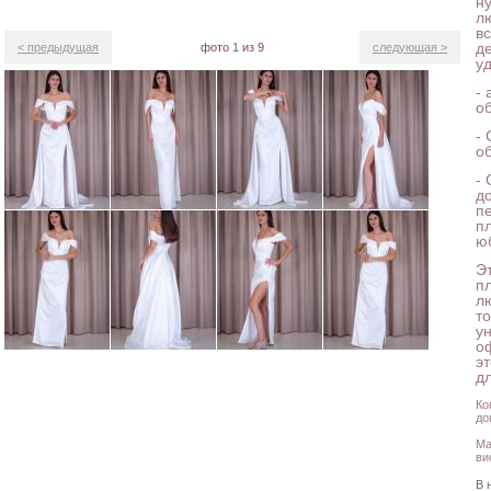
н
л
в
д
< предыдущая
фото
1
из 9
следующая >
у
-
о
-
о
-
д
пе
п
юб
Э
п
л
т
у
о
э
д
Ко
до
Ма
ви
В 