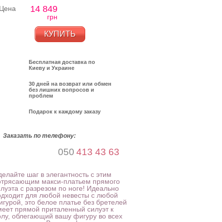
14 849
Цена
грн
КУПИТЬ
Бесплатная доставка по
Киеву и Украине
30 дней на возврат или обмен
без лишних вопросов и
проблем
Подарок к каждому заказу
Заказать по телефону:
050
413 43 63
делайте шаг в элегантность с этим
отрясающим макси-платьем прямого
илуэта с разрезом по ноге! Идеально
одходит для любой невесты с любой
игурой, это белое платье без бретелей
меет прямой приталенный силуэт к
олу, облегающий вашу фигуру во всех