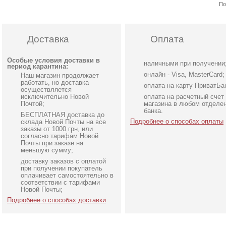
По
Доставка
Оплата
Особые условия доставки в
наличными при получении
период карантина:
онлайн - Visa, MasterCard;
Наш магазин продолжает
работать, но доставка
оплата на карту ПриватБа
осуществляется
исключительно Новой
оплата на расчетный счет
Почтой;
магазина в любом отделе
банка.
БЕСПЛАТНАЯ доставка до
Подробнее о способах оплаты
склада Новой Почты на все
заказы от 1000 грн, или
согласно тарифам Новой
Почты при заказе на
меньшую сумму;
доставку заказов с оплатой
Нарядное элегантное
Нарядное атласное
при получении покупатель
молочное платье миди
платье изумрудного цве
оплачивает самостоятельно в
соответствии с тарифами
длины с открытой спинкой
с разрезом
Новой Почты;
Подробнее о способах доставки