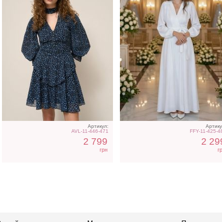
Артикул:
Артику
AVL-11-446-471
FFY-11-425-4
2 799
2 29
грн
г