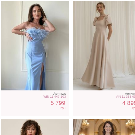
Легкое шифоновое
Длинное белое вечерне
короткое платье с
платье на запах для
цветочным принтом
невесты
Артикул:
Артику
WIN-11-447-103
VIN-11-338-0
5 799
4 89
грн
г