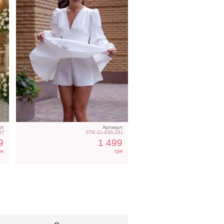
л:
Артикул:
87
STK-11-436-291
9
1 499
рн
грн