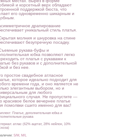
ужных местах. Вырез в форме
юбимой и корсетный верх обладают
строенной поддержкой бюста, что
елает его одновременно шикарным и
добным.
 асимметричное драпирование
беспечивает уникальный стиль платья.
 Скрытая молния и шнуровка на спине
беспечивают безупречную посадку.
 Съемные рукава-буфы и
ополнительная юбка позволяют легко
реходить от платья с рукавами к
латью без рукавов и с дополнительной
кой и без нее.
то простое свадебное атласное
латье, которое идеально подходит для
юбого времени года, и оно является не
олько элегантным выбором, но и
ниверсальным для любого
фициального случая. Не пропустите —
то красивое белое вечернее платье
ля помолвки сшито именно для вас!
мплект: Платье, дополнительная юбка и
полнительные рукава
териал: атлас (62% ацетат, 28% нейлон, 10%
скоза)
наличии:
S/M, M/L