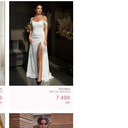
е
Коктейльное короткое
платье-шорты белого
цвета
л:
Артикул:
53
MLT-11-448-614
9
7 499
рн
грн