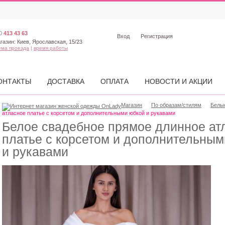
0
413 43 63
Вход
Регистрация
газин:
Киев, Ярославская, 15/23
ема проезда
|
время работы
ОНТАКТЫ
ДОСТАВКА
ОПЛАТА
НОВОСТИ И АКЦИИ
Магазин
По образам/стилям
Белы
атласное платье с корсетом и дополнительными юбкой и рукавами
Белое свадебное прямое длинное ат
платье с корсетом и дополнительным
и рукавами