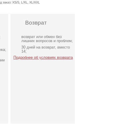
д заказ:
XS/S, L/XL, XL/XXL
Возврат
;
возврат или обмен без
лишних вопросов и проблем;
30 дней на возврат, вместо
нка;
14;
Подробнее об условиях возврата
нии
Коктейльное короткое
та
платье-шорты
шоколадного цвета