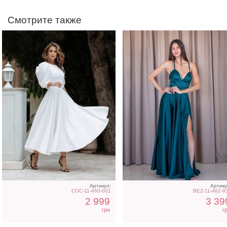
Смотрите также
Голубое нарядное
Светлое бежевое плать
облегающее платье в пол
на короткий рукав
Артикул:
Артику
COC-11-460-001
BEZ-11-462-9
2 999
3 39
грн
г