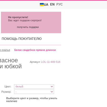
EN
РУС
UA
Не пропустите!
Вас ждет подарок-сюрприз!
получить подарки
ПОМОЩЬ ПОКУПАТЕЛЮ
е платья
Белое свадебное прямое длинное
ласное
Артикул:
LOL-11-449-518
и юбкой
Цвет:
Размер:
Выберите цвет и размер, чтобы узнать
наличие