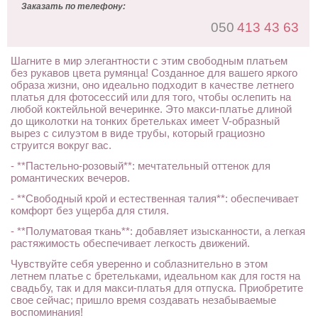
Заказать по телефону:
050
413 43 63
Шагните в мир элегантности с этим свободным платьем
без рукавов цвета румянца! Созданное для вашего яркого
образа жизни, оно идеально подходит в качестве летнего
платья для фотосессий или для того, чтобы ослепить на
любой коктейльной вечеринке. Это макси-платье длиной
до щиколотки на тонких бретельках имеет V-образный
вырез с силуэтом в виде трубы, который грациозно
струится вокруг вас.
- **Пастельно-розовый**: мечтательный оттенок для
романтических вечеров.
- **Свободный крой и естественная талия**: обеспечивает
комфорт без ущерба для стиля.
- **Полуматовая ткань**: добавляет изысканности, а легкая
растяжимость обеспечивает легкость движений.
Чувствуйте себя уверенно и соблазнительно в этом
летнем платье с бретельками, идеальном как для гостя на
свадьбу, так и для макси-платья для отпуска. Приобретите
свое сейчас; пришло время создавать незабываемые
воспоминания!