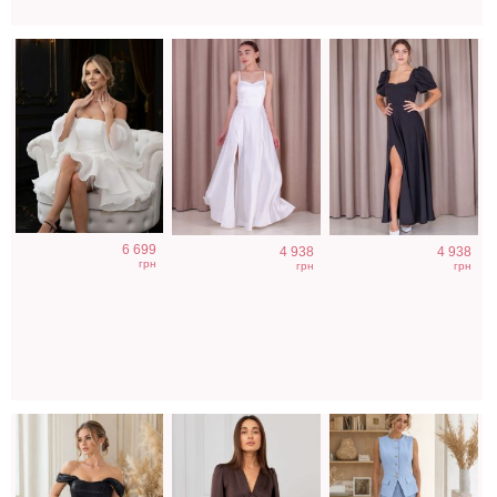
Короткое черное
Коктейльное
Нарядный
6 699
4 938
4 938
нарядное
короткое платье-
голубой костюм
грн
грн
грн
короткое платье
шорты
двойка
на выпускной
шоколадного
цвета