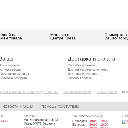
0 дней на
Магазин в
Примерка в
бмен товара
центре Киева
Вашем горо
Заказ
Доставка и оплата
Как оформить
Способы доставки
Услуга выбора
Доставка и оплата по Киеву
Размерные таблицы
Доставка по Украине
Политика возврата
Способы оплаты
ернет магазин женской одежды OnLady
По образам/стилям
Белые платья
Бел
НОВОСТИ И АКЦИИ
ПОМОЩЬ ПОКУПАТЕЛЮ
ы:
Магазин:
Час роботи магазину
При
ул. Ярославская, 15/23
 43 63
Понеділок
10:00 - 19:00
Киев
,
04071
,
Украина
Вівторок
10:00 - 19:00
схема проезда