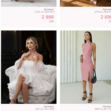
Артикул:
Артику
COC-11-460-001
STN-11-466-4
2 999
2 69
грн
г
Свадебное длинное
Голубое нарядное
атласное платье с
облегающее платье в п
корсетом и рукавом
Артикул:
Артику
DEV-11-247-458
WIN-11-447-1