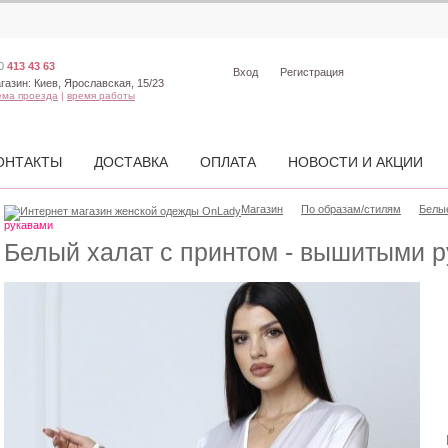
0
413 43 63
Вход
Регистрация
газин:
Киев, Ярославская, 15/23
ема проезда
|
время работы
ОНТАКТЫ
ДОСТАВКА
ОПЛАТА
НОВОСТИ И АКЦИИ
Магазин
По образам/стилям
Белы
рукавами
Белый халат c принтом - вышитыми 