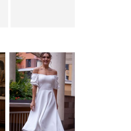
ди
Коктейльное классическое
белое платье миди длины
с
Классические
шоколадные шелковые
летние женские брюки