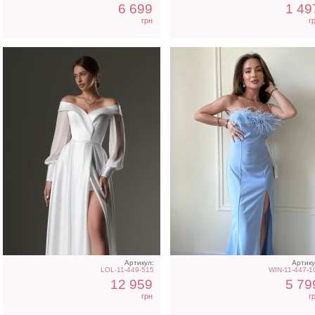
6 699
1 49
грн
г
Артикул:
Артику
LOL-11-449-515
WIN-11-447-1
12 959
5 79
грн
г