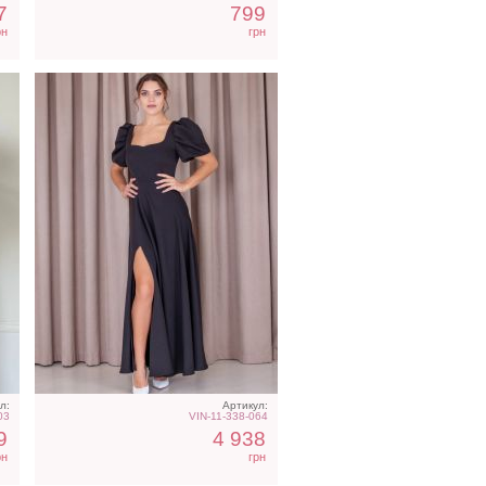
7
799
рн
грн
л:
Артикул:
03
VIN-11-338-064
9
4 938
рн
грн