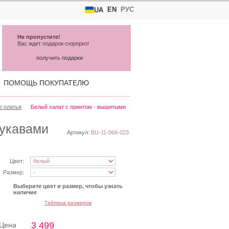
EN
РУС
UA
Не пропустите!
Вас ждет подарок-сюрприз!
получить подарки
ПОМОЩЬ ПОКУПАТЕЛЮ
е платья
Белый халат c принтом - вышитыми
рукавами
Артикул:
BU-11-068-023
Цвет:
Размер:
Выберите цвет и размер, чтобы узнать
наличие
Таблица размеров
3 499
Цена