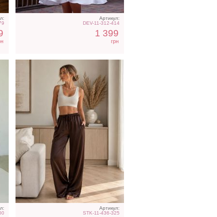
л:
Артикул:
79
DEV-11-312-414
9
1 399
рн
грн
Элегантное длинное
ол
черное платье с рукавами
фонариками
л:
Артикул:
00
STK-11-436-325