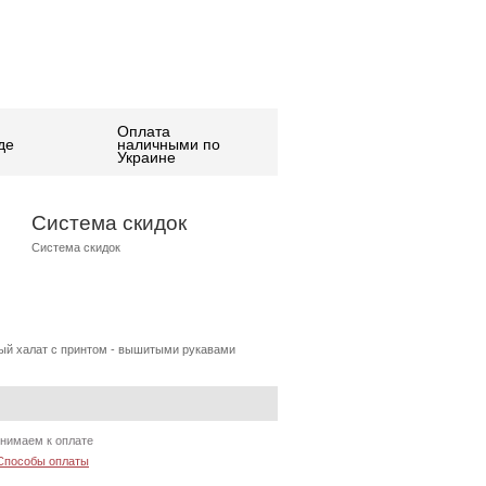
Оплата
де
наличными по
Украине
Система скидок
Система скидок
ый халат c принтом - вышитыми рукавами
нимаем к оплате