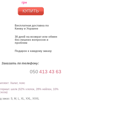
грн
КУПИТЬ
Бесплатная доставка по
Киеву и Украине
30 дней на возврат или обмен
без лишних вопросов и
проблем
Подарок к каждому заказу
Заказать по телефону:
050
413 43 63
мплект: Халат, пояс
териал: шелк (62% хлопок, 28% нейлон, 10%
скоза)
д заказ:
S, M, L, XL, XXL, XXXL