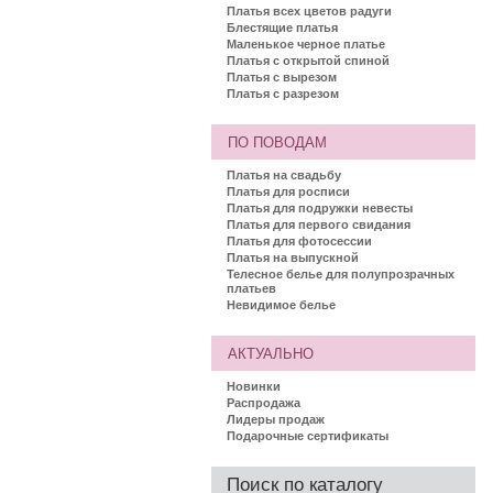
Платья всех цветов радуги
Блестящие платья
Маленькое черное платье
Платья с открытой спиной
Платья с вырезом
Платья с разрезом
ПО ПОВОДАМ
Платья на свадьбу
Платья для росписи
Платья для подружки невесты
Платья для первого свидания
Платья для фотосессии
Платья на выпускной
Телесное белье для полупрозрачных
платьев
Невидимое белье
АКТУАЛЬНО
Новинки
Распродажа
Лидеры продаж
Подарочные сертификаты
Поиск по каталогу