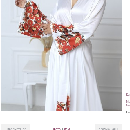
Ко
Ма
ви
По
< предыдущая
фото
1
из 3
следующая >