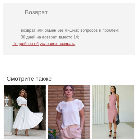
Возврат
возврат или обмен без лишних вопросов и проблем;
Нарядное
Футболка
Розовое платье
30 дней на возврат, вместо 14;
элегантное
однотонная
футляр с
Подробнее об условиях возврата
молочное платье
белого цвета на
разрезом на ноге
миди длины с
работу
открытой
спинкой
Смотрите также