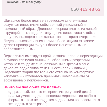
Заказать по телефону:
050
413 43 63
Шикарное белое платье в греческом стиле – ваша
разумная инвестиция собственный уникальный и
гармоничный образ. Длинное вечернее платье из легкой
струящейся ткани дарит ощущение невесомости, юбка
полуприлегающего кроя элегантно повторяет очертания
бедер, а высокая линия талии с блестящими стразами
делает пропорции фигуры более женственными и
соблазнительными.
Верх платья имитирует крой на запах, плавно переходящий
в рукава «летучая мышь» с небольшими разрезами,
которые в тандеме с ненавязчивым вырезом в зоне
декольте подчеркивают изящность плеч и ключиц.
Надевайте туфли пастельного оттенка на комфортном
каблучке – и готовьтесь принимать комплименты от
восхищенных поклонников.
За что вы полюбите это платье?
сдержанный, но в то же время интригующий дизайн
платья уместен для посещения мероприятия любого
формата – вам не придется задаваться вопросом: «что
же надеть в этот раз»?;