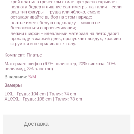
крой платья в греческом стиле прекрасно скрывает
полноту бедер и лишние сантиметры на талии – если
ваш тип фигуры – груша или яблоко, смело
останавливайте выбор на этом наряде;
платье имеет белую подкладку – можно не
беспокоиться о просвечивании;
легкий шифон – идеальный материал на лето: дарит
прохладу в жаркий день, пропускает воздух, красиво
струится и не прилипает к телу.
Комплект: Платье
Материал: шифон (67% полиэстер, 20% вискоза, 10%
полиамид, 3% эластан)
В наличии:
S/M
Замеры
L/XL : Грудь: 104 cm | Талия: 74 cm
XL/XXL : Грудь: 108 cm | Талия: 78 cm
Доставка