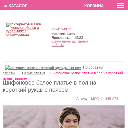
EN
РУС
UA
≣ КАТАЛОГ
КОРЗИНА
050
413 43 63
Магазин:
Киев,
Ярославская, 15/23
схема проезда
|
время
работы
По образам/
стилям
Белые платья
Шифоновое белое платье в пол на короткий
рукав c поясом
Шифоновое белое платье в пол на
короткий рукав c поясом
Артикул:
MOO-11-445-074