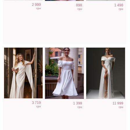
Вечернее платье
Коктейльное
Длинное
2 999
898
1 498
молочного цвета
классическое
свадебное белое
грн
грн
грн
с накидкой
белое платье
платье с
миди длины
отрытыми
плечами
Вечернее
Облегающее
Нарядное
3 719
1 399
11 999
нарядное
вечернее платье
атласное платье
грн
грн
грн
корсетное
черного цвета с
изумрудного
платье белого
открытой спиной
цвета с разрезом
цвета