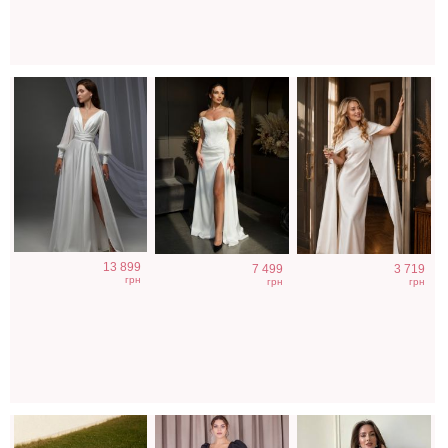
Коричневая
Элегантное
Голубое
13 899
7 499
3 719
классическая
длинное черное
нарядное
грн
грн
грн
шелковая майка
платье с
облегающее
с V-вырезом
рукавами
платье в пол
фонариками