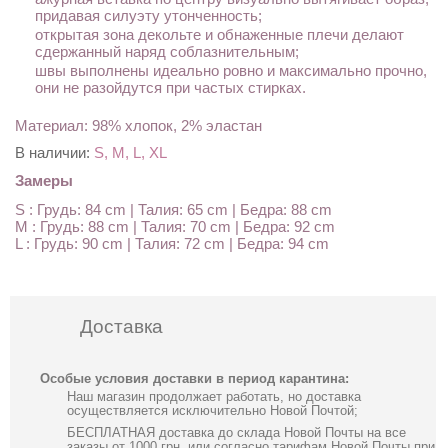
придавая силуэту утонченность;
открытая зона декольте и обнаженные плечи делают
сдержанный наряд соблазнительным;
швы выполнены идеально ровно и максимально прочно,
они не разойдутся при частых стирках.
Материал: 98% хлопок, 2% эластан
В наличии:
S, M, L, XL
Замеры
S : Грудь: 84 cm | Талия: 65 cm | Бедра: 88 cm
M : Грудь: 88 cm | Талия: 70 cm | Бедра: 92 cm
L : Грудь: 90 cm | Талия: 72 cm | Бедра: 94 cm
Доставка
Особые условия доставки в период карантина:
Наш магазин продолжает работать, но доставка
осуществляется исключительно Новой Почтой;
БЕСПЛАТНАЯ доставка до склада Новой Почты на все
заказы от 1000 грн, или согласно тарифам Новой Почты при