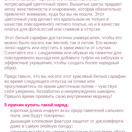
потрясающий цветочный принт. Вышитые цветы придают
нотку женственности и очарования, которая обязательно
привлечет внимание, куда бы вы ни пошли. Этот
цветочный узор делает его идеальным не только в
качестве повседневного летнего платья, но и в качестве
платья для фотосессий или снимков в отпуске.
Этот белый сарафан достаточно универсален, чтобы его
можно было носить как весной, так и летом. Его можно
легко надеть или опустить в зависимости от случая.
Сочетайте его с сандалиями или обувью на танкетке для
повседневного выхода или добавьте туфли на каблуках и
эффектные украшения, чтобы создать более нарядный
образ.
Представьте, что вы носите этот красивый белый сарафан
во время следующего отпуска на пляже или
прогуливаетесь по ярким цветочным полям – чувствуя
себя уверенно, беззаботно и непринужденно шикарно.
Пришло время проявить свою внутреннюю модницу!
5 причин купить такой наряд:
короткая длина очарует всех представителей сильного
пола, они будут покорены;
дышащая хлопковая фактура защитит от дискомфорта
даже в самую знойную погоду;
ажурная вставка по центру визуально вытягивает образ,