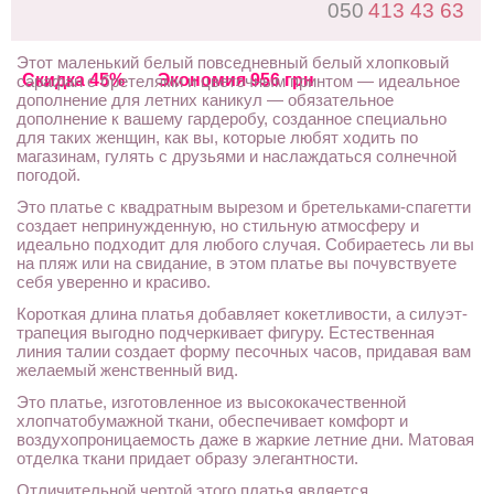
050
413 43 63
Этот маленький белый повседневный белый хлопковый
Скидка 45%
Экономия 956 грн
сарафан с бретелями и цветочным принтом — идеальное
дополнение для летних каникул — обязательное
дополнение к вашему гардеробу, созданное специально
для таких женщин, как вы, которые любят ходить по
магазинам, гулять с друзьями и наслаждаться солнечной
погодой.
Это платье с квадратным вырезом и бретельками-спагетти
создает непринужденную, но стильную атмосферу и
идеально подходит для любого случая. Собираетесь ли вы
на пляж или на свидание, в этом платье вы почувствуете
себя уверенно и красиво.
Короткая длина платья добавляет кокетливости, а силуэт-
трапеция выгодно подчеркивает фигуру. Естественная
линия талии создает форму песочных часов, придавая вам
желаемый женственный вид.
Это платье, изготовленное из высококачественной
хлопчатобумажной ткани, обеспечивает комфорт и
воздухопроницаемость даже в жаркие летние дни. Матовая
отделка ткани придает образу элегантности.
Отличительной чертой этого платья является