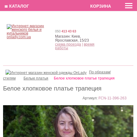
EN
РУС
UA
≣ КАТАЛОГ
КОРЗИНА
050
413 43 63
Магазин:
Киев,
Ярославская, 15/23
схема проезда
|
время
работы
По образам/
стилям
Белые платья
Белое хлопковое платье трапеция
Белое хлопковое платье трапеция
Артикул:
FCN-11-396-263