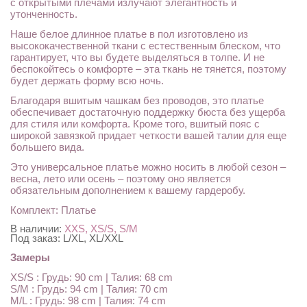
с открытыми плечами излучают элегантность и
утонченность.
Наше белое длинное платье в пол изготовлено из
высококачественной ткани с естественным блеском, что
гарантирует, что вы будете выделяться в толпе. И не
беспокойтесь о комфорте – эта ткань не тянется, поэтому
будет держать форму всю ночь.
Благодаря вшитым чашкам без проводов, это платье
обеспечивает достаточную поддержку бюста без ущерба
для стиля или комфорта. Кроме того, вшитый пояс с
широкой завязкой придает четкости вашей талии для еще
большего вида.
Это универсальное платье можно носить в любой сезон –
весна, лето или осень – поэтому оно является
обязательным дополнением к вашему гардеробу.
Комплект: Платье
В наличии:
XXS, XS/S, S/M
Под заказ:
L/XL, XL/XXL
Замеры
XS/S : Грудь: 90 cm | Талия: 68 cm
S/M : Грудь: 94 cm | Талия: 70 cm
M/L : Грудь: 98 cm | Талия: 74 cm