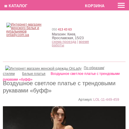
EN
РУС
UA
≣ КАТАЛОГ
КОРЗИНА
050
413 43 63
Магазин:
Киев,
Ярославская, 15/23
схема проезда
|
время
работы
По образам/
стилям
Белые платья
Воздушное светлое платье с трендовыми
рукавами «буфф»
Воздушное светлое платье с трендовыми
рукавами «буфф»
Артикул:
LOL-11-449-459