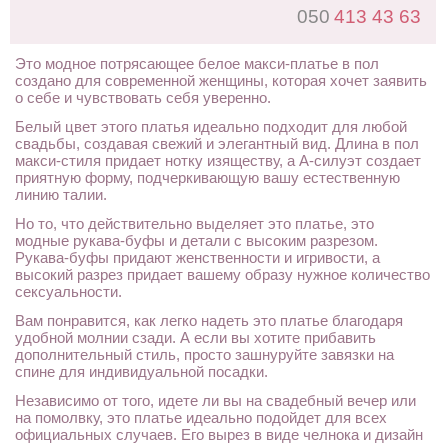
050
413 43 63
Это модное потрясающее белое макси-платье в пол
создано для современной женщины, которая хочет заявить
о себе и чувствовать себя уверенно.
Белый цвет этого платья идеально подходит для любой
свадьбы, создавая свежий и элегантный вид. Длина в пол
макси-стиля придает нотку изяществу, а А-силуэт создает
приятную форму, подчеркивающую вашу естественную
линию талии.
Но то, что действительно выделяет это платье, это
модные рукава-буфы и детали с высоким разрезом.
Рукава-буфы придают женственности и игривости, а
высокий разрез придает вашему образу нужное количество
сексуальности.
Вам понравится, как легко надеть это платье благодаря
удобной молнии сзади. А если вы хотите прибавить
дополнительный стиль, просто зашнуруйте завязки на
спине для индивидуальной посадки.
Независимо от того, идете ли вы на свадебный вечер или
на помолвку, это платье идеально подойдет для всех
официальных случаев. Его вырез в виде челнока и дизайн