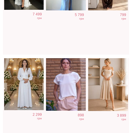
Длинное белое
Футболка
Светлое
7 499
5 799
799
вечернее платье
однотонная
атласное платье
грн
грн
грн
на запах для
белого цвета на
невесты
работу
2 299
898
3 899
грн
грн
грн