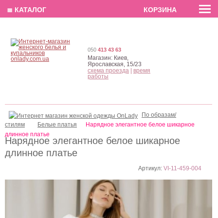
EN
РУС
UA
≣ КАТАЛОГ
КОРЗИНА
050
413 43 63
Магазин:
Киев,
Ярославская, 15/23
схема проезда
|
время
работы
По образам/
стилям
Белые платья
Нарядное элегантное белое шикарное
длинное платье
Нарядное элегантное белое шикарное
длинное платье
Артикул:
VI-11-459-004