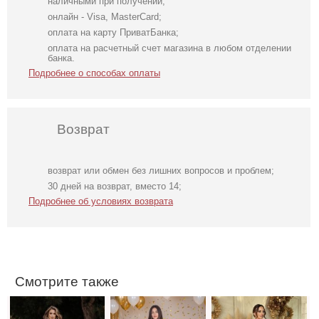
наличными при получении;
онлайн - Visa, MasterCard;
оплата на карту ПриватБанка;
оплата на расчетный счет магазина в любом отделении
банка.
Подробнее о способах оплаты
Возврат
возврат или обмен без лишних вопросов и проблем;
Нарядное
Облегающее
Вечернее
30 дней на возврат, вместо 14;
элегантное
вечернее платье
нарядное
Подробнее об условиях возврата
молочное платье
черного цвета с
корсетное платье
миди длины с
открытой спиной
зеленого цвета
открытой
спинкой
Смотрите также