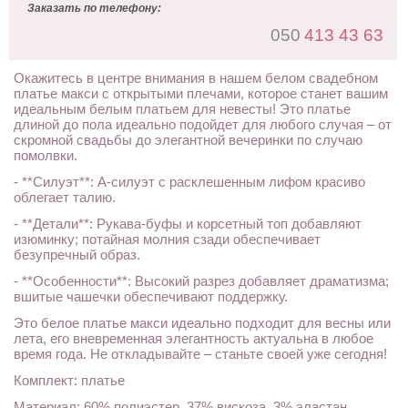
Заказать по телефону:
050
413 43 63
Окажитесь в центре внимания в нашем белом свадебном
платье макси с открытыми плечами, которое станет вашим
идеальным белым платьем для невесты! Это платье
длиной до пола идеально подойдет для любого случая – от
скромной свадьбы до элегантной вечеринки по случаю
помолвки.
- **Силуэт**: А-силуэт с расклешенным лифом красиво
облегает талию.
- **Детали**: Рукава-буфы и корсетный топ добавляют
изюминку; потайная молния сзади обеспечивает
безупречный образ.
- **Особенности**: Высокий разрез добавляет драматизма;
вшитые чашечки обеспечивают поддержку.
Это белое платье макси идеально подходит для весны или
лета, его вневременная элегантность актуальна в любое
время года. Не откладывайте – станьте своей уже сегодня!
Комплект: платье
Материал: 60% полиэстер, 37% вискоза, 3% эластан