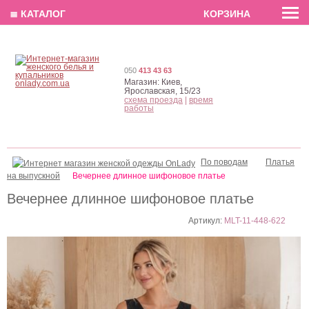
EN
РУС
UA
≣ КАТАЛОГ
КОРЗИНА
050
413 43 63
Магазин:
Киев,
Ярославская, 15/23
схема проезда
|
время
работы
По поводам
Платья
на выпускной
Вечернее длинное шифоновое платье
Вечернее длинное шифоновое платье
Артикул:
MLT-11-448-622