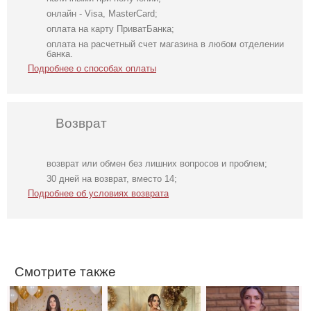
онлайн - Visa, MasterCard;
оплата на карту ПриватБанка;
оплата на расчетный счет магазина в любом отделении
банка.
Подробнее о способах оплаты
Возврат
возврат или обмен без лишних вопросов и проблем;
Облегающее
Вечернее
Футболка
30 дней на возврат, вместо 14;
вечернее платье
нарядное
однотонная
Подробнее об условиях возврата
черного цвета с
корсетное платье
белого цвета на
открытой спиной
зеленого цвета
работу
Смотрите также