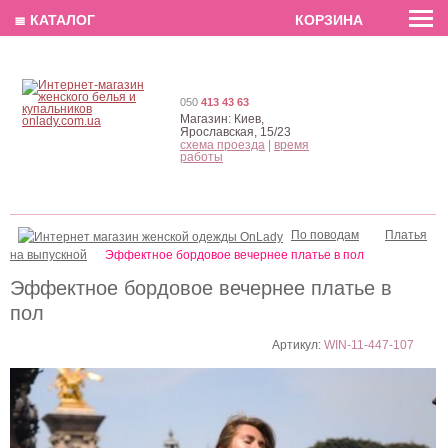
EN
РУС
UA
≣ КАТАЛОГ
КОРЗИНА
050
413 43 63
Магазин:
Киев,
Ярославская, 15/23
схема проезда
|
время
работы
По поводам
Платья
на выпускной
Эффектное бордовое вечернее платье в пол
Эффектное бордовое вечернее платье в
пол
Артикул:
WIN-11-447-107