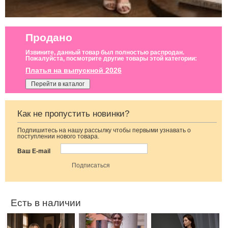
Продано
Извините, данный товар был полностью распродан.
Пожалуйста, посмотрите другие товары этой категории:
Платья на выпускной 2026
Перейти в каталог
Как не пропустить новинки?
Подпишитесь на нашу рассылку чтобы первыми узнавать о
Вечернее платье
Коктейльное
Свадебное белое
поступлении нового товара.
молочного цвета
классическое
длинное
с накидкой
белое платье
атласное платье
Ваш E-mail
миди длины
в пол c рукавами
Есть в наличии