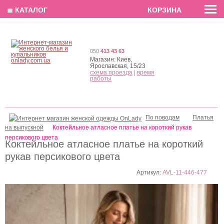
EN
РУС
UA
≣ КАТАЛОГ
КОРЗИНА
050
413 43 63
Магазин:
Киев,
Ярославская, 15/23
схема проезда
|
время
работы
По поводам
Платья
на выпускной
Коктейльное атласное платье на короткий рукав
персикового цвета
Коктейльное атласное платье на короткий
рукав персикового цвета
Артикул:
AVL-11-446-477