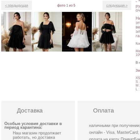
- 
р
< предыдущая
фото
1
из 5
следующая >
о
Н
э
в
эл
г
Ко
Ма
10
В 
З
XS
S 
M 
L 
Доставка
Оплата
Особые условия доставки в
наличными при получении
период карантина:
онлайн - Visa, MasterCard;
Наш магазин продолжает
работать, но доставка
оплата на карту ПриватБа