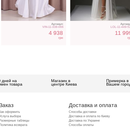
Артикул:
Артику
VIN-11-338-066
LOL-11-449-5
4 938
11 99
грн
г
0 дней на
Магазин в
Примерка в
бмен товара
центре Киева
Вашем горо
Заказ
Доставка и оплата
Как оформить
Способы доставки
Услуга выбора
Доставка и оплата по Киеву
Размерные таблицы
Доставка по Украине
Политика возврата
Способы оплаты