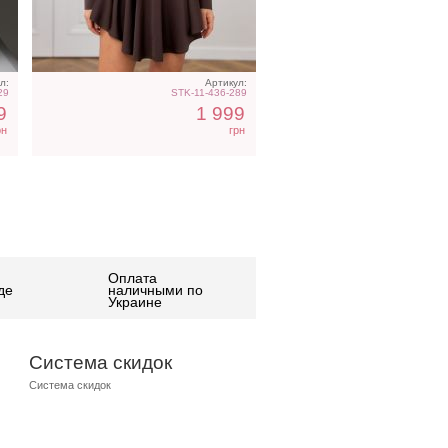
л:
Артикул:
29
STK-11-436-289
9
1 999
рн
грн
Оплата
де
наличными по
Украине
Система скидок
Система скидок