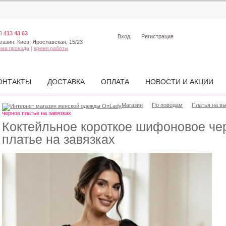
0
413 43 63
Вход
Регистрация
газин:
Киев, Ярославская, 15/23
ема проезда
|
время работы
ОНТАКТЫ
ДОСТАВКА
ОПЛАТА
НОВОСТИ И АКЦИИ
Магазин
По поводам
Платья на в
черное платье на завязках
Коктейльное короткое шифоновое че
платье на завязках