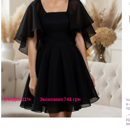
Скидка 11%
Экономия 741 грн
У
в
п
- 
И
в