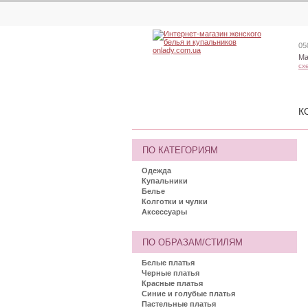
05
Ма
сх
К
ПО КАТЕГОРИЯМ
Одежда
Купальники
Белье
Колготки и чулки
Аксессуары
ПО ОБРАЗАМ/СТИЛЯМ
Белые платья
Черные платья
Красные платья
Синие и голубые платья
Пастельные платья