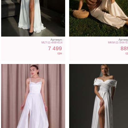
Атласное длинное платье
Длинное свадебное бел
на бретелях в белом цвете
платье с отрытыми
плечами
Артикул:
Артику
MLT-11-448-614
MKM-11-344-5
7 499
88
грн
г