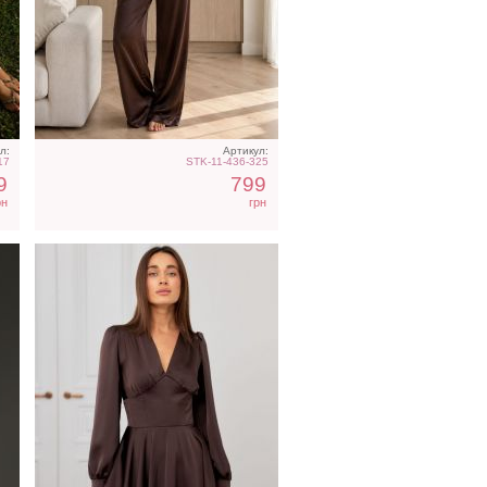
ое
Коктейльное короткое
платье-шорты
шоколадного цвета
л:
Артикул:
17
STK-11-436-325
9
799
рн
грн