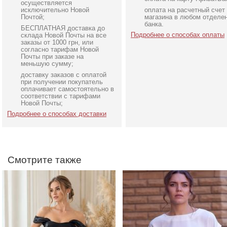
осуществляется
исключительно Новой
оплата на расчетный счет
Почтой;
магазина в любом отделе
банка.
БЕСПЛАТНАЯ доставка до
Подробнее о способах оплаты
склада Новой Почты на все
заказы от 1000 грн, или
согласно тарифам Новой
Почты при заказе на
меньшую сумму;
доставку заказов с оплатой
Короткое черное
Футболка однотонная
при получении покупатель
нарядное короткое платье
белого цвета на работ
оплачивает самостоятельно в
соответствии с тарифами
на выпускной
Новой Почты;
Подробнее о способах доставки
Смотрите также