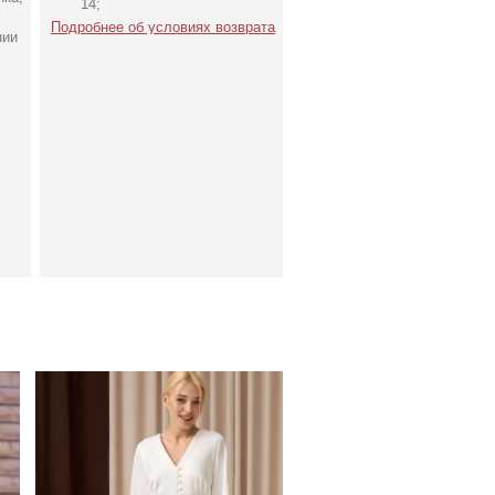
14;
Подробнее об условиях возврата
нии
Молочное атласное
у
платье миди с длинным
рукавом, на резинке