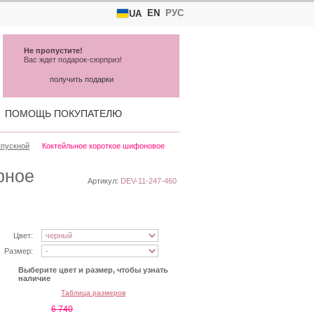
EN
РУС
UA
Не пропустите!
Вас ждет подарок-сюрприз!
получить подарки
ПОМОЩЬ ПОКУПАТЕЛЮ
ыпускной
Коктейльное короткое шифоновое
рное
Артикул:
DEV-11-247-460
Цвет:
Размер:
Выберите цвет и размер, чтобы узнать
наличие
Таблица размеров
6 740