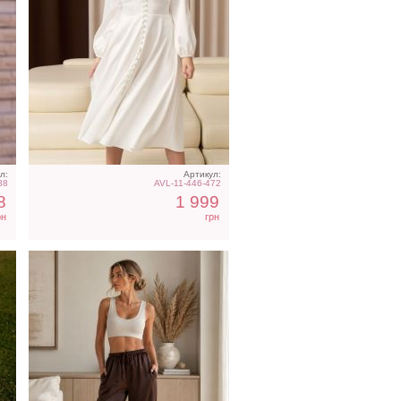
ая
Классические
шоколадные шелковые
летние женские брюки
л:
Артикул:
88
AVL-11-446-472
8
1 999
рн
грн