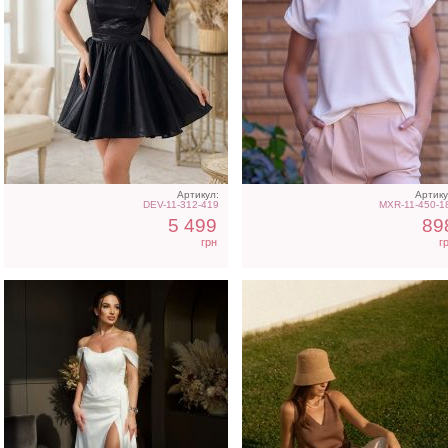
Вечернее нарядное
Коричневая классическ
корсетное платье белого
шелковая майка с V-
цвета
вырезом
Артикул:
Артику
DEV-11-312-419
MXR-11-450-1
5 499
89
грн
г