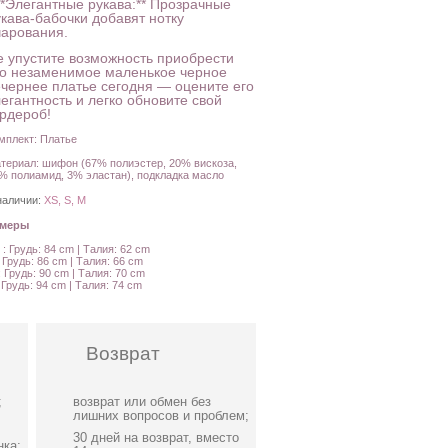
**Элегантные рукава:** Прозрачные
укава-бабочки добавят нотку
чарования.
е упустите возможность приобрести
то незаменимое маленькое черное
ечернее платье сегодня — оцените его
егантность и легко обновите свой
ардероб!
мплект: Платье
териал: шифон (67% полиэстер, 20% вискоза,
% полиамид, 3% эластан), подкладка масло
наличии:
XS, S, M
амеры
 : Грудь: 84 cm | Талия: 62 cm
: Грудь: 86 cm | Талия: 66 cm
: Грудь: 90 cm | Талия: 70 cm
: Грудь: 94 cm | Талия: 74 cm
Возврат
;
возврат или обмен без
лишних вопросов и проблем;
30 дней на возврат, вместо
нка;