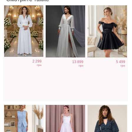
Нарядный
Атласное
Легкое
2 299
13 899
5 499
голубой костюм
длинное платье
шифоновое
грн
грн
грн
двойка
на бретелях в
короткое платье
белом цвете
с цветочным
принтом