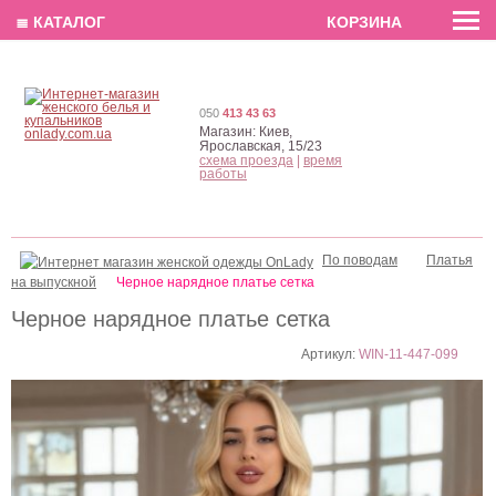
EN
РУС
UA
≣ КАТАЛОГ
КОРЗИНА
050
413 43 63
Магазин:
Киев,
Ярославская, 15/23
схема проезда
|
время
работы
По поводам
Платья
на выпускной
Черное нарядное платье сетка
Черное нарядное платье сетка
Артикул:
WIN-11-447-099