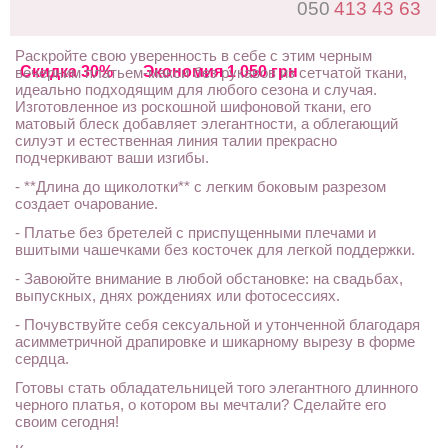
050
413 43 63
Раскройте свою уверенность в себе с этим черным
Скидка 30%
Экономия 1 050 грн
вечерним платьем-макси без рукавов из сетчатой ​​ткани,
идеально подходящим для любого сезона и случая.
Изготовленное из роскошной шифоновой ткани, его
матовый блеск добавляет элегантности, а облегающий
силуэт и естественная линия талии прекрасно
подчеркивают ваши изгибы.
- **Длина до щиколотки** с легким боковым разрезом
создает очарование.
- Платье без бретелей с приспущенными плечами и
вшитыми чашечками без косточек для легкой поддержки.
- Завоюйте внимание в любой обстановке: на свадьбах,
выпускных, днях рождениях или фотосессиях.
- Почувствуйте себя сексуальной и утонченной благодаря
асимметричной драпировке и шикарному вырезу в форме
сердца.
Готовы стать обладательницей того элегантного длинного
черного платья, о котором вы мечтали? Сделайте его
своим сегодня!