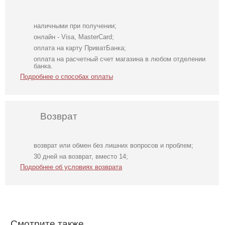
наличными при получении;
онлайн - Visa, MasterCard;
оплата на карту ПриватБанка;
оплата на расчетный счет магазина в любом отделении
банка.
Подробнее о способах оплаты
Возврат
возврат или обмен без лишних вопросов и проблем;
Длинное белое
Свадебное белое
Короткое черное
30 дней на возврат, вместо 14;
вечернее платье
длинное
нарядное
Подробнее об условиях возврата
на запах для
атласное платье
короткое платье
невесты
в пол c рукавами
на выпускной
Смотрите также