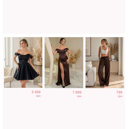
на выпускной
коричневого
женские брюки
цвета
5 499
7 899
799
грн
грн
грн