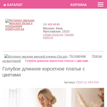
EN
РУС
UA
≣ КАТАЛОГ
КОРЗИНА
050
413 43 63
Магазин:
Киев,
Ярославская, 15/23
схема проезда
|
время
работы
По поводам
Платья
на выпускной
Голубое длинное корсетное платье c цветами
Голубое длинное корсетное платье c
цветами
Артикул:
ODD-11-444-054