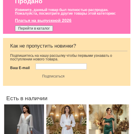
Продано
Извините, данный товар был полностью распродан.
Пожалуйста, посмотрите другие товары этой категории:
Платья на выпускной 2026
Перейти в каталог
Как не пропустить новинки?
Подпишитесь на нашу рассылку чтобы первыми узнавать о
Свадебное белое
Длинное белое
Вечернее
поступлении нового товара.
длинное
вечернее платье
нарядное
атласное платье
на запах для
корсетное платье
Ваш E-mail
в пол c рукавами
невесты
зеленого цвета
Есть в наличии