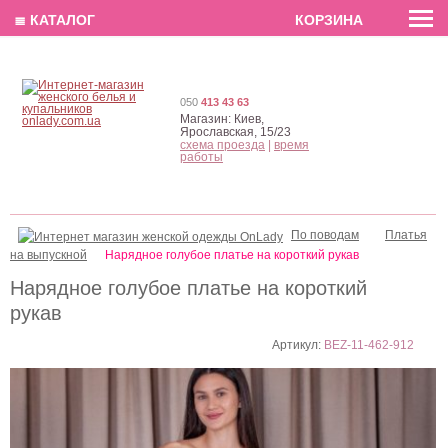
EN
РУС
UA
≣ КАТАЛОГ
КОРЗИНА
050
413 43 63
Магазин:
Киев,
Ярославская, 15/23
схема проезда
|
время
работы
По поводам
Платья
на выпускной
Нарядное голубое платье на короткий рукав
Нарядное голубое платье на короткий
рукав
Артикул:
BEZ-11-462-912