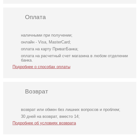
Оплата
наличными при получении;
онлайн - Visa, MasterCard;
оплата на карту ПриватБанка;
оплата на расчетный счет магазина в любом отделении
банка.
Подробнее о способах оплаты
Возврат
возврат или обмен без лишних вопросов и проблем;
Длинное белое
Нарядный
Фатиновое
30 дней на возврат, вместо 14;
вечернее платье
голубой костюм
короткое белое
Подробнее об условиях возврата
на запах для
двойка
платье с
невесты
открытыми
плечами