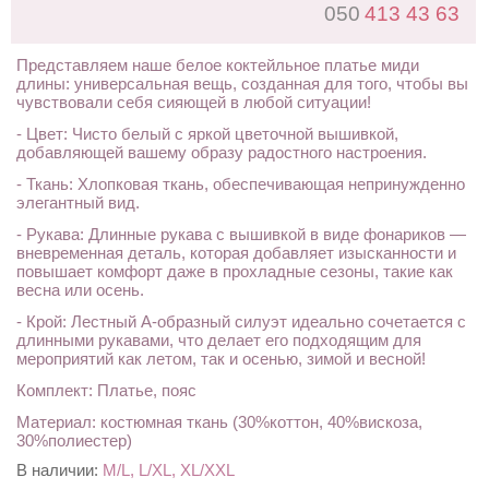
050
413 43 63
Представляем наше белое коктейльное платье миди
длины: универсальная вещь, созданная для того, чтобы вы
чувствовали себя сияющей в любой ситуации!
- Цвет: Чисто белый с яркой цветочной вышивкой,
добавляющей вашему образу радостного настроения.
- Ткань: Хлопковая ткань, обеспечивающая непринужденно
элегантный вид.
- Рукава: Длинные рукава с вышивкой в ​​виде фонариков —
вневременная деталь, которая добавляет изысканности и
повышает комфорт даже в прохладные сезоны, такие как
весна или осень.
- Крой: Лестный А-образный силуэт идеально сочетается с
длинными рукавами, что делает его подходящим для
мероприятий как летом, так и осенью, зимой и весной!
Комплект: Платье, пояс
Материал: костюмная ткань (30%коттон, 40%вискоза,
30%полиестер)
В наличии:
M/L, L/XL, XL/XXL