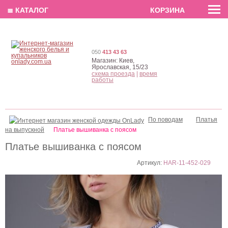
EN
РУС
UA
≣ КАТАЛОГ
КОРЗИНА
050
413 43 63
Магазин:
Киев,
Ярославская, 15/23
схема проезда
|
время
работы
По поводам
Платья
на выпускной
Платье вышиванка с поясом
Платье вышиванка с поясом
Артикул:
HAR-11-452-029