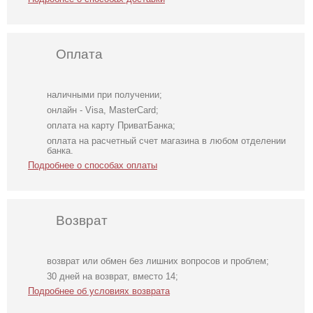
Оплата
наличными при получении;
онлайн - Visa, MasterCard;
оплата на карту ПриватБанка;
оплата на расчетный счет магазина в любом отделении
банка.
Подробнее о способах оплаты
Возврат
возврат или обмен без лишних вопросов и проблем;
Молочное
Светлое бежевое
Классические
30 дней на возврат, вместо 14;
атласное платье
платье на
шоколадные
Подробнее об условиях возврата
миди с длинным
короткий рукав
шелковые летние
рукавом, на
женские брюки