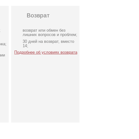
Возврат
;
возврат или обмен без
лишних вопросов и проблем;
30 дней на возврат, вместо
нка;
14;
Подробнее об условиях возврата
нии
ое
Нарядное атласное
платье изумрудного цвета
с разрезом