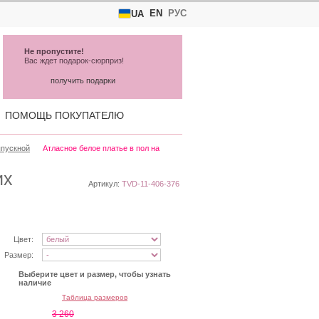
EN
РУС
UA
Не пропустите!
Вас ждет подарок-сюрприз!
получить подарки
ПОМОЩЬ ПОКУПАТЕЛЮ
ыпускной
Атласное белое платье в пол на
их
Артикул:
TVD-11-406-376
Цвет:
Размер:
Выберите цвет и размер, чтобы узнать
наличие
Таблица размеров
3 260