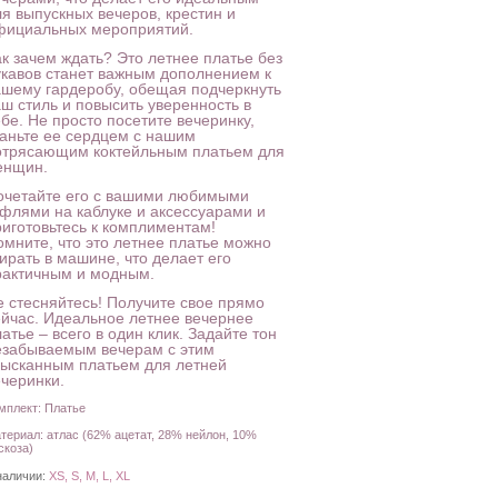
ля выпускных вечеров, крестин и
фициальных мероприятий.
ак зачем ждать? Это летнее платье без
укавов станет важным дополнением к
ашему гардеробу, обещая подчеркнуть
аш стиль и повысить уверенность в
бе. Не просто посетите вечеринку,
таньте ее сердцем с нашим
отрясающим коктейльным платьем для
енщин.
очетайте его с вашими любимыми
уфлями на каблуке и аксессуарами и
риготовьтесь к комплиментам!
омните, что это летнее платье можно
ирать в машине, что делает его
рактичным и модным.
е стесняйтесь! Получите свое прямо
ейчас. Идеальное летнее вечернее
атье – всего в один клик. Задайте тон
езабываемым вечерам с этим
зысканным платьем для летней
ечеринки.
мплект: Платье
териал: атлас (62% ацетат, 28% нейлон, 10%
скоза)
наличии:
XS, S, M, L, XL