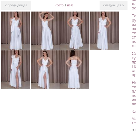
д
< предыдущая
фото
1
из 8
следующая >
о
Т
р
в
в
се
с
п
ж
С
т
п
П
ст
п
Н
с
пл
н
и
в
Ко
Ма
ви
В 