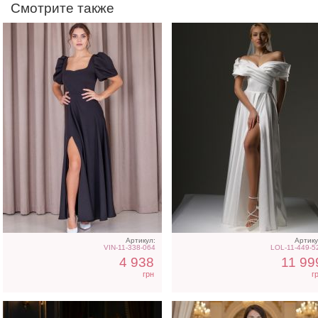
Смотрите также
Фатиновое короткое белое
Длинное белое вечерне
платье с открытыми
платье на запах для
плечами
невесты
Артикул:
Артику
VIN-11-338-064
LOL-11-449-5
4 938
11 99
грн
г