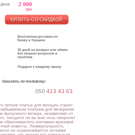
2 999
Цена
грн
КУПИТЬ СО СКИДКОЙ
Бесплатная доставка по
Киеву и Украине
30 дней на возврат или обмен
без лишних вопросов и
проблем
Подарок к каждому заказу
Заказать по телефону:
050
413 43 63
то летнее платье для женщин станет
езабываемым платьем для вечеринки
ли выпускного вечера, независимо от
го, танцуете ли вы всю ночь напролет
ли обмениваетесь клятвами красивой
етней невесты. Универсальность
латья не ограничивается летними
ечерами, что делает его идеальным