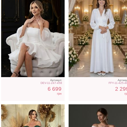
Вечернее нарядное
Свадебное длинное
корсетное платье зеленого
атласное платье с
цвета
корсетом и рукавом
Артикул:
Артику
DEV-11-247-458
FFY-11-425-4
6 699
2 29
грн
г