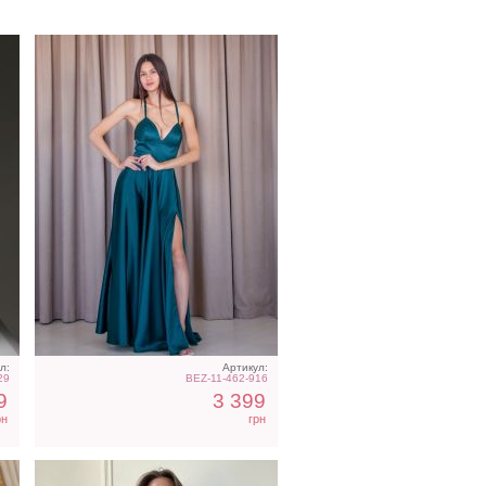
е
Голубое нарядное
облегающее платье в пол
л:
Артикул:
29
BEZ-11-462-916
9
3 399
рн
грн