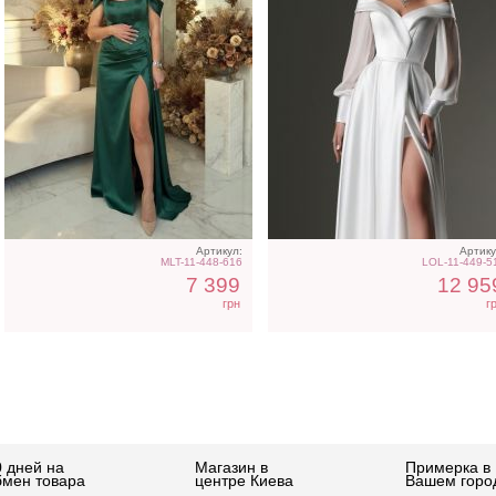
Артикул:
Артику
MLT-11-448-616
LOL-11-449-5
7 399
12 95
грн
г
0 дней на
Магазин в
Примерка в
бмен товара
центре Киева
Вашем горо