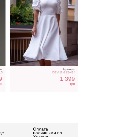
л:
Артикул:
15
DEV-11-312-414
9
1 399
рн
грн
Оплата
де
наличными по
Украине