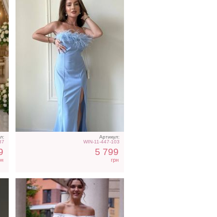
Коктейльное классическое
белое платье миди длины
л:
Артикул:
87
WIN-11-447-103
9
5 799
рн
грн