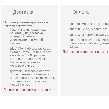
Доставка
Оплата
Особые условия доставки в
наличными при получении
период карантина:
онлайн - Visa, MasterCard;
Наш магазин продолжает
работать, но доставка
оплата на карту ПриватБа
осуществляется
исключительно Новой
оплата на расчетный счет
Почтой;
магазина в любом отделе
банка.
БЕСПЛАТНАЯ доставка до
Подробнее о способах оплаты
склада Новой Почты на все
заказы от 1000 грн, или
согласно тарифам Новой
Почты при заказе на
меньшую сумму;
доставку заказов с оплатой
Элегантное длинное
Длинное свадебное бел
при получении покупатель
черное платье с рукавами
платье с отрытыми
оплачивает самостоятельно в
соответствии с тарифами
фонариками
плечами
Новой Почты;
Подробнее о способах доставки