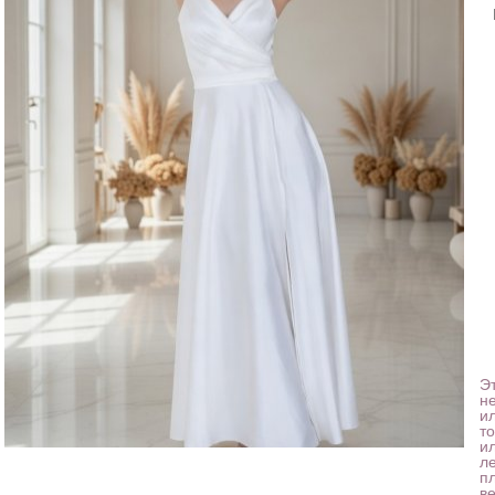
Э
н
и
то
и
л
п
в