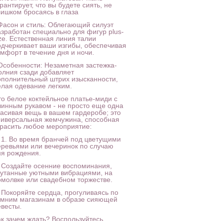
рантирует, что вы будете сиять, не
лишком бросаясь в глаза
 Фасон и стиль: Облегающий силуэт
азработан специально для фигур plus-
ze. Естественная линия талии
одчеркивает ваши изгибы, обеспечивая
омфорт в течение дня и ночи.
 Особенности: Незаметная застежка-
олния сзади добавляет
ополнительный штрих изысканности,
елая одевание легким.
то белое коктейльное платье-миди с
линным рукавом - не просто еще одна
расивая вещь в вашем гардеробе; это
ниверсальная жемчужина, способная
красить любое мероприятие:
. 1. Во время бранчей под цветущими
еревьями или вечеринок по случаю
ня рождения.
. Создайте осенние воспоминания,
кутанные уютными вибрациями, на
омолвке или свадебном торжестве.
. Покоряйте сердца, прогуливаясь по
имним магазинам в образе сияющей
евесты.
ак зачем ждать? Воспользуйтесь