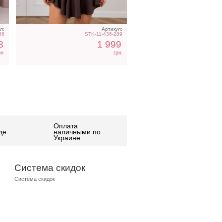
л:
Артикул:
66
STK-11-436-289
8
1 999
рн
грн
Оплата
де
наличными по
Украине
Система скидок
Система скидок