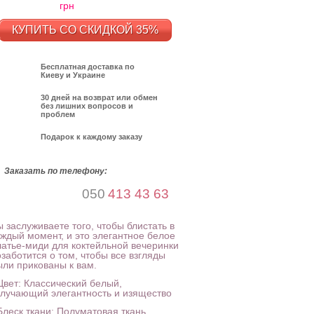
грн
КУПИТЬ СО СКИДКОЙ 35%
Бесплатная доставка по
Киеву и Украине
30 дней на возврат или обмен
без лишних вопросов и
проблем
Подарок к каждому заказу
Заказать по телефону:
050
413 43 63
 заслуживаете того, чтобы блистать в
аждый момент, и это элегантное белое
латье-миди для коктейльной вечеринки
заботится о том, чтобы все взгляды
ыли прикованы к вам.
Цвет: Классический белый,
злучающий элегантность и изящество
Блеск ткани: Полуматовая ткань