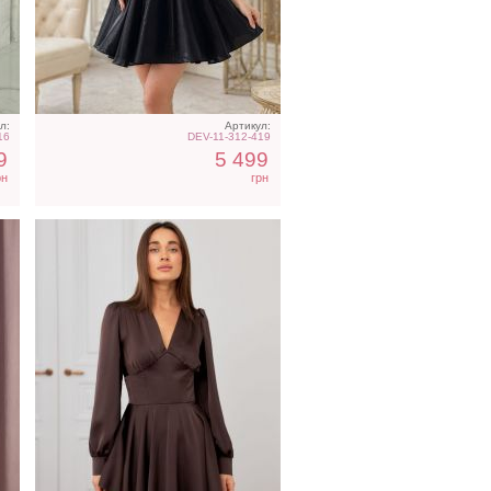
ье
Коктейльное короткое
те
платье-шорты
шоколадного цвета
л:
Артикул:
16
DEV-11-312-419
9
5 499
рн
грн