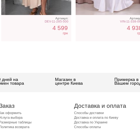
Артикул:
Артику
DEV-11-285-500
VIN-11-338-0
4 599
4 93
грн
г
0 дней на
Магазин в
Примерка в
бмен товара
центре Киева
Вашем горо
Заказ
Доставка и оплата
Как оформить
Способы доставки
Услуга выбора
Доставка и оплата по Киеву
Размерные таблицы
Доставка по Украине
Политика возврата
Способы оплаты