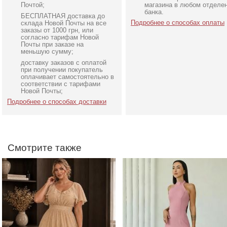
Почтой;
магазина в любом отделе
банка.
БЕСПЛАТНАЯ доставка до
Подробнее о способах оплаты
склада Новой Почты на все
заказы от 1000 грн, или
согласно тарифам Новой
Почты при заказе на
меньшую сумму;
доставку заказов с оплатой
Вечернее блестящее
Розовое платье футляр 
при получении покупатель
платье на свадьбу
разрезом на ноге
оплачивает самостоятельно в
соответствии с тарифами
Новой Почты;
Подробнее о способах доставки
Смотрите также