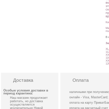
в
эт
с
п
в
Ко
Ма
по
В 
З
XL
11
XX
11
XX
12
Доставка
Оплата
Особые условия доставки в
наличными при получении
период карантина:
онлайн - Visa, MasterCard;
Наш магазин продолжает
работать, но доставка
оплата на карту ПриватБа
осуществляется
исключительно Новой
оплата на расчетный счет