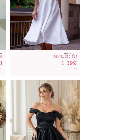
Короткое черное
го
нарядное короткое платье
на выпускной
л:
Артикул:
00
DEV-11-312-414
8
1 399
рн
грн