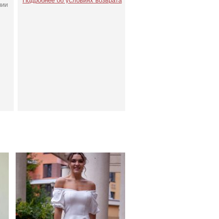
Подробнее об условиях возврата
нии
с
Коктейльное классическое
белое платье миди длины