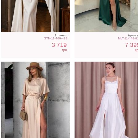
Трендовое шелковое
Атласное длинное плат
платье в бежевом цвете
на бретелях в белом цве
Артикул:
Артику
STN-11-466-478
MLT-11-448-6
3 719
7 39
грн
г