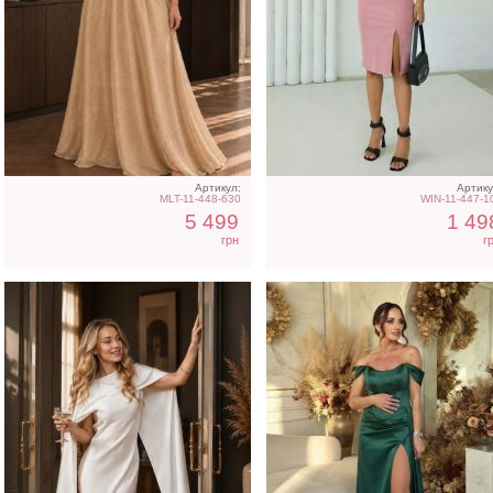
Вечернее платье
Вечернее нарядное
молочного цвета с
корсетное платье зелено
накидкой
цвета
Артикул:
Артику
MLT-11-448-630
WIN-11-447-1
5 499
1 49
грн
г