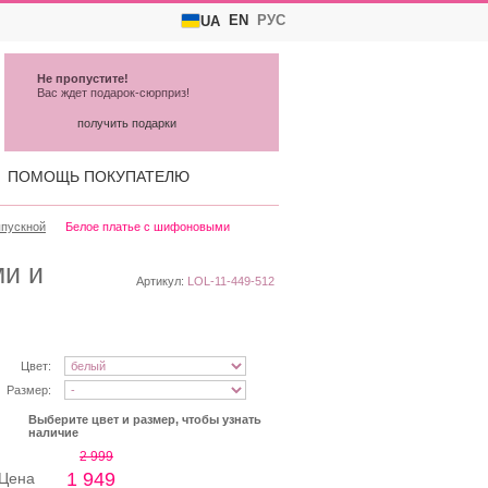
EN
РУС
UA
Не пропустите!
Вас ждет подарок-сюрприз!
получить подарки
ПОМОЩЬ ПОКУПАТЕЛЮ
ыпускной
Белое платье с шифоновыми
и и
Артикул:
LOL-11-449-512
Цвет:
Размер:
Выберите цвет и размер, чтобы узнать
наличие
2 999
1 949
Цена