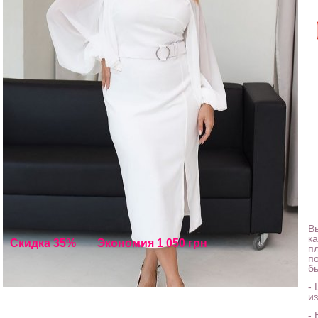
Вы
к
Скидка 35%
Экономия 1 050 грн
п
по
б
- 
и
- 