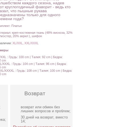
олшебством каждого сезона, надев
от круглогодичный фаворит - ведь кто
казал, что пышные рукава
редназначены только для одного
ремени года?
мплект: Платье
териал: креп-костюмная ткань (48% вискоза, 32%
лиэстер, 20% акрил ), шифон
наличии:
XL/XXL, XXL/XXXL
амеры
/XXL : Грудь: 100 cm | Талия: 92 cm | Бедра:
2 cm
L/XXXL : Грудь: 104 cm | Талия: 96 cm | Бедра:
6 cm
XL/XXXXL : Грудь: 108 cm | Талия: 100 cm | Бедра:
0 cm
Возврат
;
возврат или обмен без
лишних вопросов и проблем;
30 дней на возврат, вместо
нка;
14;