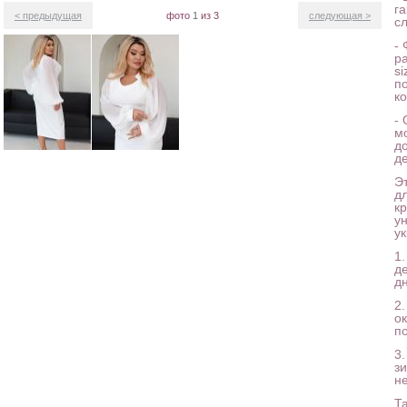
га
< предыдущая
фото
1
из 3
следующая >
с
-
р
si
п
к
-
м
д
д
Э
д
к
у
у
1
д
д
2
о
п
3
з
н
Т