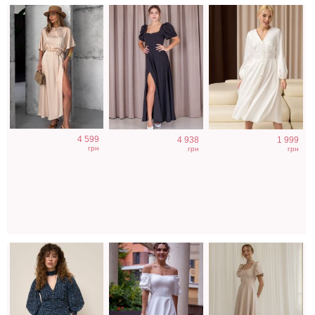
Легкое
Коктейльное
Светлое бежевое
4 599
4 938
1 999
шифоновое
классическое
платье на
грн
грн
грн
короткое платье
белое платье
короткий рукав
с цветочным
миди длины
принтом