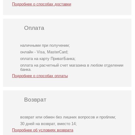
Подробнее о способах доставки
Оплата
наличными при получении;
онлайн - Visa, MasterCard;
оплата на карту ПриватБанка;
оплата на расчетный счет магазина в любом отделении
банка.
Подробнее о способах оплаты
Возврат
возврат или обмен без лишних вопросов и проблем;
Футболка
Вечернее
Вечернее
30 дней на возврат, вместо 14;
однотонная
нарядное
нарядное
Подробнее об условиях возврата
белого цвета на
корсетное платье
корсетное платье