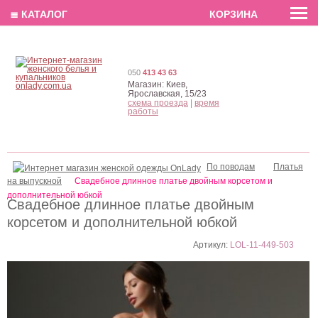
EN
РУС
UA
≣ КАТАЛОГ
КОРЗИНА
050
413 43 63
Магазин:
Киев,
Ярославская, 15/23
схема проезда
|
время
работы
По поводам
Платья
на выпускной
Свадебное длинное платье двойным корсетом и
дополнительной юбкой
Свадебное длинное платье двойным
корсетом и дополнительной юбкой
Артикул:
LOL-11-449-503