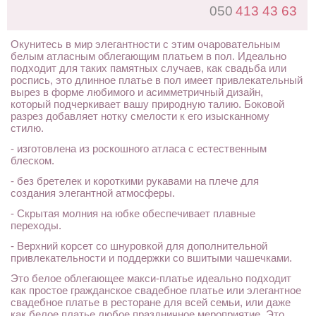
050
413 43 63
Окунитесь в мир элегантности с этим очаровательным
белым атласным облегающим платьем в пол. Идеально
подходит для таких памятных случаев, как свадьба или
роспись, это длинное платье в пол имеет привлекательный
вырез в форме любимого и асимметричный дизайн,
который подчеркивает вашу природную талию. Боковой
разрез добавляет нотку смелости к его изысканному
стилю.
- изготовлена ​​из роскошного атласа с естественным
блеском.
- без бретелек и короткими рукавами на плече для
создания элегантной атмосферы.
- Скрытая молния на юбке обеспечивает плавные
переходы.
- Верхний корсет со шнуровкой для дополнительной
привлекательности и поддержки со вшитыми чашечками.
Это белое облегающее макси-платье идеально подходит
как простое гражданское свадебное платье или элегантное
свадебное платье в ресторане для всей семьи, или даже
как белое платье любое праздничное мероприятие. Это