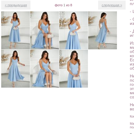
п
< предыдущая
фото
1
из 8
следующая >
-
-
и
-
и
И
м
о
к
Е
и
о
Н
п
го
э
м
с
Н
в
Ко
Ма
по