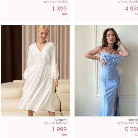
DEV-11-312-414
VIN-11-338-0
1 399
4 93
грн
г
Коктейльное короткое
Розовое платье футляр 
платье-шорты белого
разрезом на ноге
цвета
Артикул:
Артику
AVL-11-446-472
WIN-11-447-1
1 999
5 79
грн
г