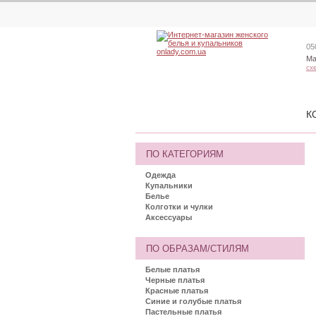
05
Ма
сх
К
ПО КАТЕГОРИЯМ
Одежда
Купальники
Белье
Колготки и чулки
Аксессуары
ПО ОБРАЗАМ/СТИЛЯМ
Белые платья
Черные платья
Красные платья
Синие и голубые платья
Пастельные платья