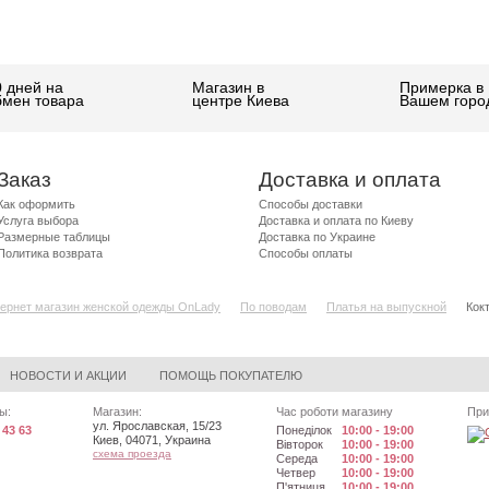
0 дней на
Магазин в
Примерка в
бмен товара
центре Киева
Вашем горо
Заказ
Доставка и оплата
Как оформить
Способы доставки
Услуга выбора
Доставка и оплата по Киеву
Размерные таблицы
Доставка по Украине
Политика возврата
Способы оплаты
ернет магазин женской одежды OnLady
По поводам
Платья на выпускной
Кок
НОВОСТИ И АКЦИИ
ПОМОЩЬ ПОКУПАТЕЛЮ
ы:
Магазин:
Час роботи магазину
При
ул. Ярославская, 15/23
 43 63
Понеділок
10:00 - 19:00
Киев
,
04071
,
Украина
Вівторок
10:00 - 19:00
схема проезда
Середа
10:00 - 19:00
Четвер
10:00 - 19:00
П'ятниця
10:00 - 19:00