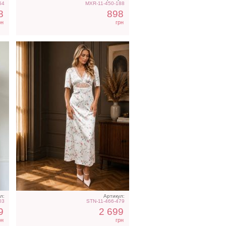
64
MXR-11-450-188
8
898
рн
грн
с
Вечернее нарядное
корсетное платье
коричневого цвета
л:
Артикул:
03
STN-11-466-479
9
2 699
рн
грн