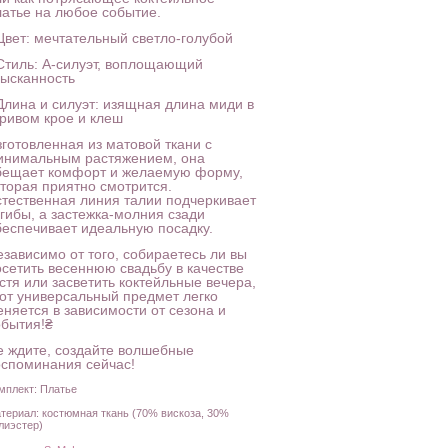
латье на любое событие.
 Цвет: мечтательный светло-голубой
 Стиль: A-силуэт, воплощающий
зысканность
 Длина и силуэт: изящная длина миди в
гривом крое и клеш
зготовленная из матовой ткани с
инимальным растяжением, она
бещает комфорт и желаемую форму,
оторая приятно смотрится.
стественная линия талии подчеркивает
згибы, а застежка-молния сзади
беспечивает идеальную посадку.
езависимо от того, собираетесь ли вы
осетить весеннюю свадьбу в качестве
стя или засветить коктейльные вечера,
тот универсальный предмет легко
еняется в зависимости от сезона и
обытия!₴
е ждите, создайте волшебные
оспоминания сейчас!
мплект: Платье
териал: костюмная ткань (70% вискоза, 30%
лиэстер)