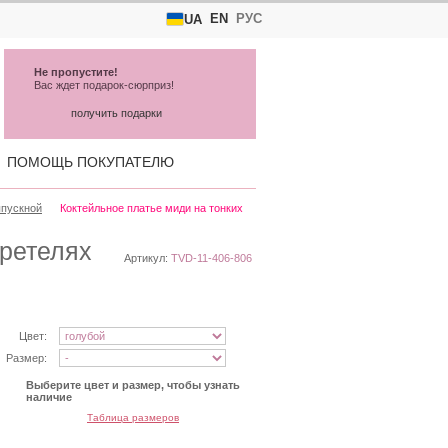
EN
РУС
UA
Не пропустите!
Вас ждет подарок-сюрприз!
получить подарки
ПОМОЩЬ ПОКУПАТЕЛЮ
ыпускной
Коктейльное платье миди на тонких
бретелях
Артикул:
TVD-11-406-806
Цвет:
Размер:
Выберите цвет и размер, чтобы узнать
наличие
Таблица размеров