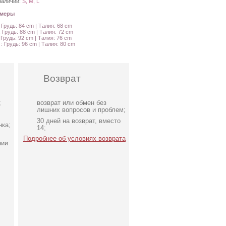
наличии:
S, M, L
амеры
: Грудь: 84 cm | Талия: 68 cm
: Грудь: 88 cm | Талия: 72 cm
: Грудь: 92 cm | Талия: 76 cm
 : Грудь: 96 cm | Талия: 80 cm
Возврат
;
возврат или обмен без
лишних вопросов и проблем;
30 дней на возврат, вместо
нка;
14;
Подробнее об условиях возврата
нии
Футболка однотонная
ми
белого цвета на работу