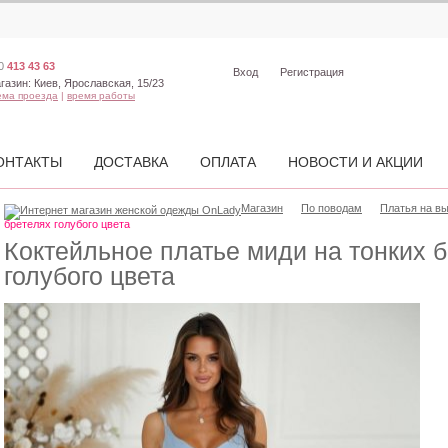
0
413 43 63
Вход
Регистрация
газин:
Киев, Ярославская, 15/23
ема проезда
|
время работы
ОНТАКТЫ
ДОСТАВКА
ОПЛАТА
НОВОСТИ И АКЦИИ
Магазин
По поводам
Платья на в
бретелях голубого цвета
Коктейльное платье миди на тонких 
голубого цвета