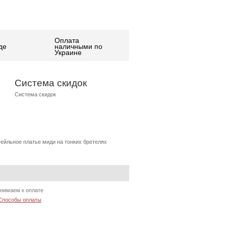
Оплата
де
наличными по
Украине
Система скидок
Система скидок
тейльное платье миди на тонких бретелях
нимаем к оплате