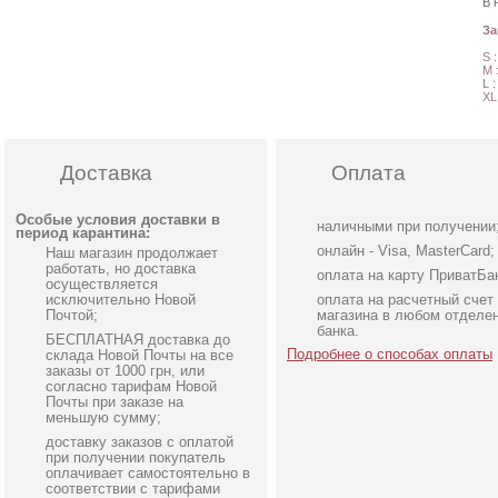
В 
З
S 
M 
L 
XL
Доставка
Оплата
Особые условия доставки в
наличными при получении
период карантина:
онлайн - Visa, MasterCard;
Наш магазин продолжает
работать, но доставка
оплата на карту ПриватБа
осуществляется
исключительно Новой
оплата на расчетный счет
Почтой;
магазина в любом отделе
банка.
БЕСПЛАТНАЯ доставка до
Подробнее о способах оплаты
склада Новой Почты на все
заказы от 1000 грн, или
согласно тарифам Новой
Почты при заказе на
меньшую сумму;
доставку заказов с оплатой
Коктейльное классическое
Элегантное длинное
при получении покупатель
белое платье миди длины
черное платье с рукава
оплачивает самостоятельно в
соответствии с тарифами
фонариками