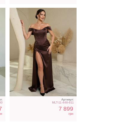
л:
Артикул:
00
MLT-11-448-611
7
7 899
рн
грн