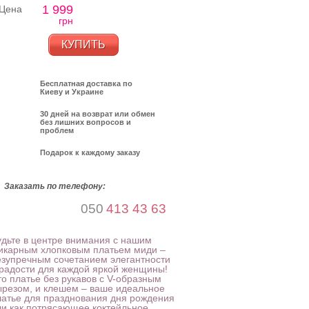
1 999
Цена
грн
КУПИТЬ
Бесплатная доставка по
Киеву и Украине
30 дней на возврат или обмен
без лишних вопросов и
проблем
Подарок к каждому заказу
Заказать по телефону:
050
413 43 63
удьте в центре внимания с нашим
икарным хлопковым платьем миди –
езупречным сочетанием элегантности
 радости для каждой яркой женщины!
то платье без рукавов с V-образным
ырезом, и клешем – ваше идеальное
латье для празднования дня рождения
ли как потрясающее коктейльное