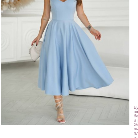
Б
ш
б
и
Э
в
п
и