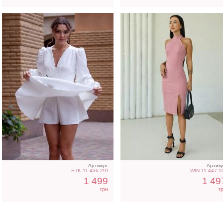
Артикул:
Артику
STK-11-436-291
WIN-11-447-1
1 499
1 49
грн
г