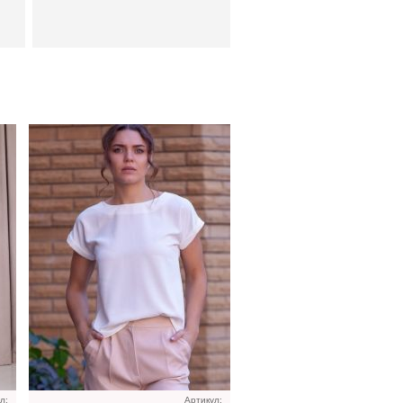
Шелковистое платье миди
ол
молочного цвета
л:
Артикул: