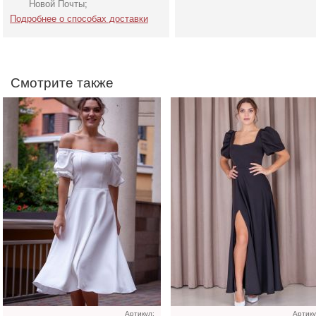
Новой Почты;
Подробнее о способах доставки
Смотрите также
Молочное атласное
Голубое нарядное
платье миди с длинным
облегающее платье в п
рукавом, на резинке
Артикул:
Артику