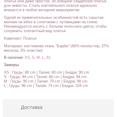
платье или даже простое, но изящное свадебное платье
для невесты. Стиль коктейльного платья идеально
впишется в любое вечернее мероприятие.
Одной из примечательных особенностей есть скрытая
молния на юбке в сочетании с пуговицами на спине.
Рекомендуется носить с бельем телесного цвета, чтобы
сохранить элегантный вид платья.
Комплект: Платье
Материал: костюмная ткань "Барби" (60% полиэстер, 37%
вискоза, 3% эластан)
В наличии:
XS, S, M, L, XL
Замеры
XS : Грудь: 80 cm | Талия: 60 cm | Бедра: 90 cm
S : Грудь: 84 cm | Талия: 66 cm | Бедра: 94 cm
M : Грудь: 90 cm | Талия: 70 cm | Бедра: 98 cm
L : Грудь: 96 cm | Талия: 74 cm | Бедра: 104 cm
Доставка