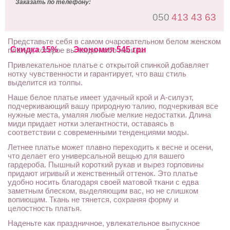
Заказать по телефону:
050
413 43 63
Представьте себя в самом очаровательном белом женском
Скидка 15%
Экономия 545 грн
платье, которое вы когда-либо носили.
Привлекательное платье с открытой спинкой добавляет
нотку чувственности и гарантирует, что ваш стиль
выделится из толпы.
Наше белое платье имеет удачный крой и А-силуэт,
подчеркивающий вашу природную талию, подчеркивая все
нужные места, умаляя любые мелкие недостатки. Длина
миди придает нотки элегантности, оставаясь в
соответствии с современными тенденциями моды.
Летнее платье может плавно переходить к весне и осени,
что делает его универсальной вещью для вашего
гардероба. Пышный короткий рукав и вырез горловины
придают игривый и женственный оттенок. Это платье
удобно носить благодаря своей матовой ткани с едва
заметным блеском, выделяющим вас, но не слишком
вопиющим. Ткань не тянется, сохраняя форму и
целостность платья.
Наденьте как праздничное, увлекательное выпускное