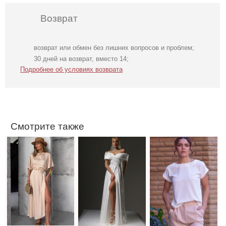
Возврат
возврат или обмен без лишних вопросов и проблем;
Трендовое
Длинное
Футболка
30 дней на возврат, вместо 14;
шелковое платье
свадебное белое
однотонная
Подробнее об условиях возврата
в бежевом цвете
платье с
белого цвета на
отрытыми
работу
плечами
Смотрите также