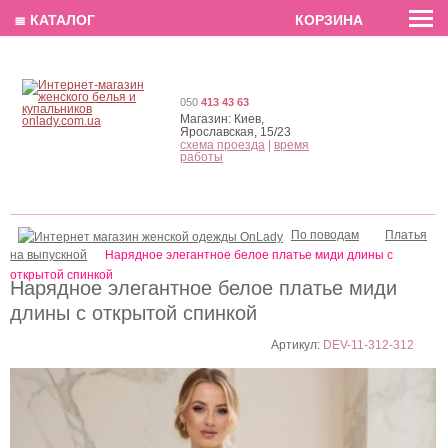
EN
РУС
UA
≣ КАТАЛОГ
КОРЗИНА
050
413 43 63
Магазин:
Киев,
Ярославская, 15/23
схема проезда
|
время
работы
По поводам
Платья
на выпускной
Нарядное элегантное белое платье миди длины с
открытой спинкой
Нарядное элегантное белое платье миди
длины с открытой спинкой
Артикул:
DEV-11-312-312