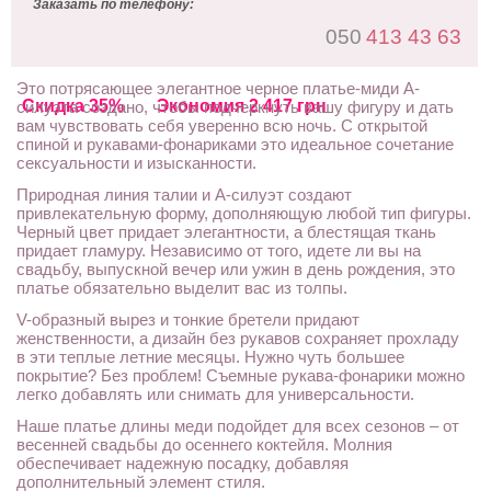
Заказать по телефону:
050
413 43 63
Это потрясающее элегантное черное платье-миди А-
Скидка 35%
Экономия 2 417 грн
силуэта создано, чтобы подчеркнуть вашу фигуру и дать
вам чувствовать себя уверенно всю ночь. С открытой
спиной и рукавами-фонариками это идеальное сочетание
сексуальности и изысканности.
Природная линия талии и А-силуэт создают
привлекательную форму, дополняющую любой тип фигуры.
Черный цвет придает элегантности, а блестящая ткань
придает гламуру. Независимо от того, идете ли вы на
свадьбу, выпускной вечер или ужин в день рождения, это
платье обязательно выделит вас из толпы.
V-образный вырез и тонкие бретели придают
женственности, а дизайн без рукавов сохраняет прохладу
в эти теплые летние месяцы. Нужно чуть большее
покрытие? Без проблем! Съемные рукава-фонарики можно
легко добавлять или снимать для универсальности.
Наше платье длины меди подойдет для всех сезонов – от
весенней свадьбы до осеннего коктейля. Молния
обеспечивает надежную посадку, добавляя
дополнительный элемент стиля.