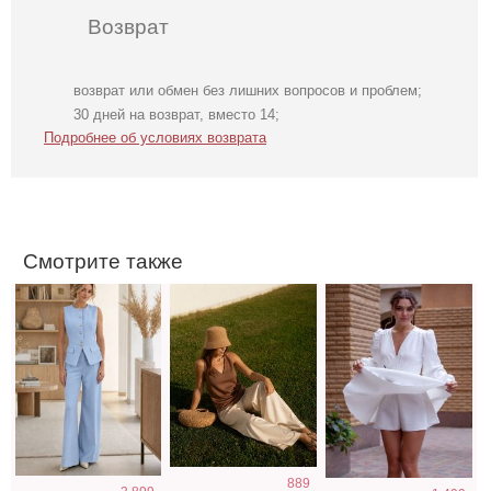
Возврат
возврат или обмен без лишних вопросов и проблем;
Нарядный
Коричневая
Коктейльное
30 дней на возврат, вместо 14;
голубой костюм
классическая
короткое платье-
Подробнее об условиях возврата
двойка
шелковая майка
шорты белого
с V-вырезом
цвета
Смотрите также
Атласное
Вечернее
Коктейльное
889