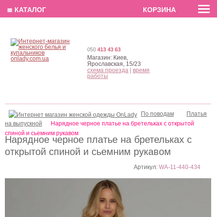
EN
РУС
UA
≣ КАТАЛОГ
КОРЗИНА
050
413 43 63
Магазин:
Киев,
Ярославская, 15/23
схема проезда
|
время
работы
По поводам
Платья
на выпускной
Нарядное черное платье на бретельках с открытой
спиной и сьемним рукавом
Нарядное черное платье на бретельках с
открытой спиной и сьемним рукавом
Артикул:
WA-11-440-434