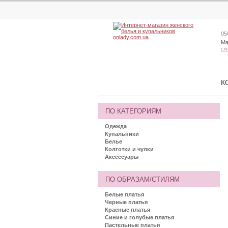
05
Ма
сх
К
ПО КАТЕГОРИЯМ
Одежда
Купальники
Белье
Колготки и чулки
Аксессуары
ПО ОБРАЗАМ/СТИЛЯМ
Белые платья
Черные платья
Красные платья
Синие и голубые платья
Пастельные платья