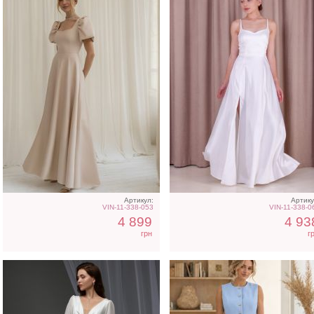
Свадебное белое длинное
Нарядный голубой кост
атласное платье в пол c
двойка
рукавами
Артикул:
Артику
VIN-11-338-053
VIN-11-338-0
4 899
4 93
грн
г