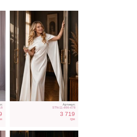
ье
Фатиновое короткое белое
те
платье с открытыми
плечами
л:
Артикул:
16
STN-11-466-478
9
3 719
рн
грн