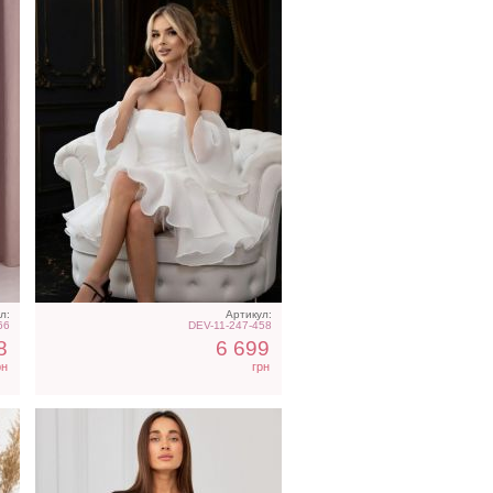
юм
Коктейльное короткое
платье-шорты
шоколадного цвета
л:
Артикул:
66
DEV-11-247-458
8
6 699
рн
грн