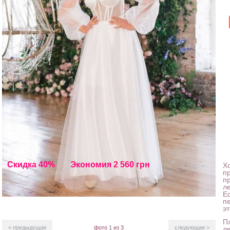
Скидка 40%
Экономия 2 560 грн
Х
п
п
л
Е
п
э
П
< предыдущая
фото
1
из 3
следующая >
л