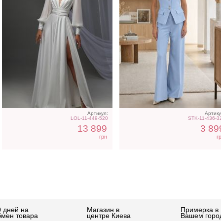
Артикул:
Артику
LOL-11-449-520
STK-11-436-3
13 899
3 89
грн
г
0 дней на
Магазин в
Примерка в
бмен товара
центре Киева
Вашем горо