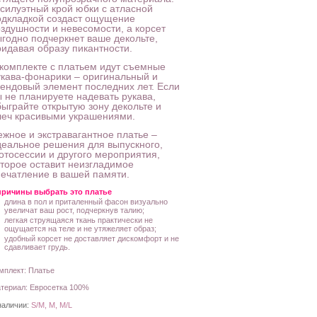
-силуэтный крой юбки с атласной
одкладкой создаст ощущение
оздушности и невесомости, а корсет
ыгодно подчеркнет ваше декольте,
ридавая образу пикантности.
 комплекте с платьем идут съемные
укава-фонарики – оригинальный и
рендовый элемент последних лет. Если
ы не планируете надевать рукава,
быграйте открытую зону декольте и
леч красивыми украшениями.
ежное и экстравагантное платье –
деальное решения для выпускного,
отосессии и другого мероприятия,
оторое оставит неизгладимое
печатление в вашей памяти.
причины выбрать это платье
длина в пол и приталенный фасон визуально
увеличат ваш рост, подчеркнув талию;
легкая струящаяся ткань практически не
ощущается на теле и не утяжеляет образ;
удобный корсет не доставляет дискомфорт и не
сдавливает грудь.
мплект: Платье
териал: Евросетка 100%
наличии:
S/M, M, M/L