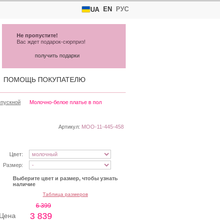
EN
РУС
UA
Не пропустите!
Вас ждет подарок-сюрприз!
получить подарки
ПОМОЩЬ ПОКУПАТЕЛЮ
ыпускной
Молочно-белое платье в пол
Артикул:
MOO-11-445-458
Цвет:
Размер:
Выберите цвет и размер, чтобы узнать
наличие
Таблица размеров
6 399
3 839
Цена