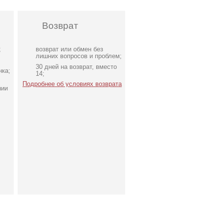
Возврат
;
возврат или обмен без
лишних вопросов и проблем;
30 дней на возврат, вместо
нка;
14;
Подробнее об условиях возврата
нии
Вечернее платье
та
молочного цвета с
накидкой