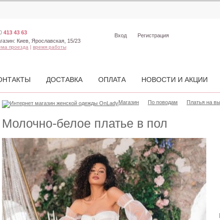
0
413 43 63
Вход
Регистрация
газин:
Киев, Ярославская, 15/23
ема проезда
|
время работы
ОНТАКТЫ
ДОСТАВКА
ОПЛАТА
НОВОСТИ И АКЦИИ
Магазин
По поводам
Платья на в
Молочно-белое платье в пол