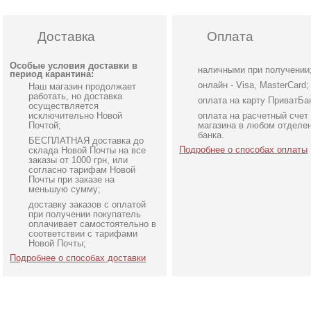
Доставка
Оплата
Особые условия доставки в
наличными при получении
период карантина:
онлайн - Visa, MasterCard;
Наш магазин продолжает
работать, но доставка
оплата на карту ПриватБа
осуществляется
исключительно Новой
оплата на расчетный счет
Почтой;
магазина в любом отделе
банка.
БЕСПЛАТНАЯ доставка до
Подробнее о способах оплаты
склада Новой Почты на все
заказы от 1000 грн, или
согласно тарифам Новой
Почты при заказе на
меньшую сумму;
доставку заказов с оплатой
Облегающее вечернее
Нарядное атласное
при получении покупатель
платье черного цвета с
платье изумрудного цве
оплачивает самостоятельно в
соответствии с тарифами
открытой спиной
с разрезом
Новой Почты;
Подробнее о способах доставки