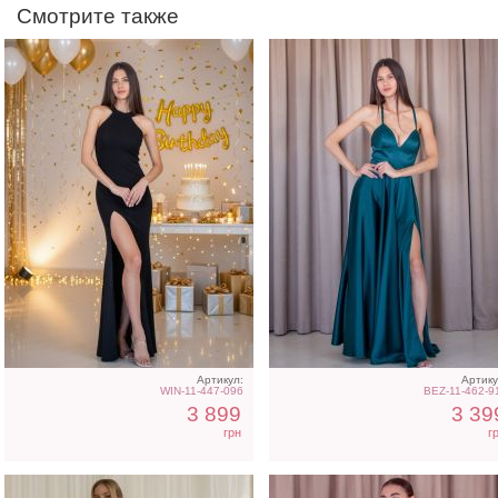
Смотрите также
Светлое бежевое платье
Атласное длинное плат
на короткий рукав
на бретелях в белом цве
Артикул:
Артику
WIN-11-447-096
BEZ-11-462-9
3 899
3 39
грн
г