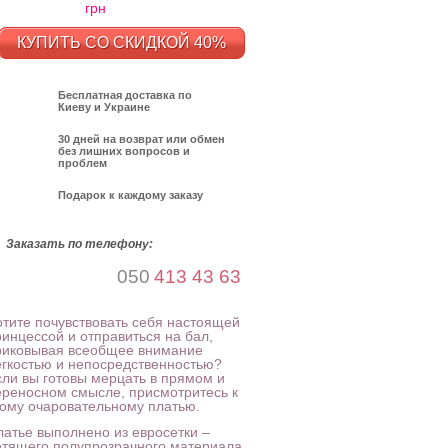
грн
КУПИТЬ СО СКИДКОЙ 40%
Бесплатная доставка по
Киеву и Украине
30 дней на возврат или обмен
без лишних вопросов и
проблем
Подарок к каждому заказу
Заказать по телефону:
050
413 43 63
отите почувствовать себя настоящей
ринцессой и отправиться на бал,
риковывая всеобщее внимание
егкостью и непосредственностью?
сли вы готовы мерцать в прямом и
ереносном смысле, присмотритесь к
тому очаровательному платью.
латье выполнено из евросетки –
етящего полупрозрачного материала.