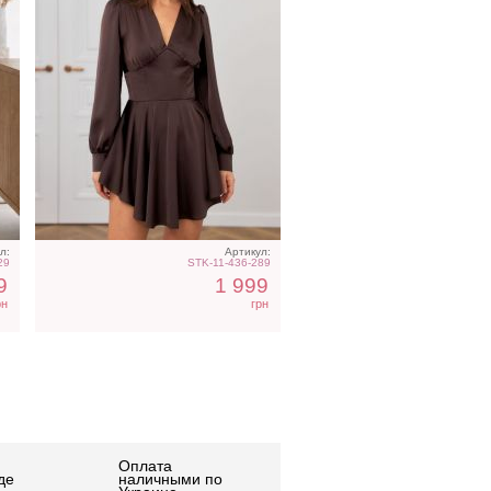
л:
Артикул:
29
STK-11-436-289
9
1 999
рн
грн
Оплата
де
наличными по