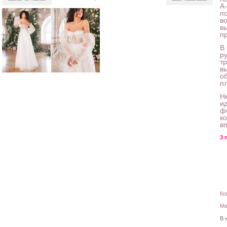
А
п
в
в
п
В
р
т
в
о
п
Н
и
ф
к
в
3 
Ко
Ма
В 