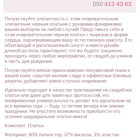
050
413 43 63
Почувствуйте элегантность с этим очаровательным
элегантным черным платьем с рукавами-фонариками,
вашим выбором на любой случай! Представьте себя в
этом очаровательном черном платье с вырезом в форме
сердца, подчеркивающим вашу естественную красоту. Его
облегающий и расклешенный силуэт и макси-дизайн
длиной до пола гарантируют, что вы будете грациозно
проходить через любое мероприятие, от свадеб до ужинов
в честь дня рождения.
Почувствуйте мягкое прикосновение полуматовой ткани к
вашей коже; скрытая молния сзади и эффектные боковые
разрезы добавляют ровно столько очарования.
Идеально подходит в качестве приглашения на свадебное
платье или даже для памятных фотосессий, его
вневременная универсальность делает его идеальным на
все времена года — будь то летние вечера или зимние
праздники. Не упустите возможность приобрести это
осеннее шедевральное платье-макси!
Комплект: Платье
Материал: 60% полиэстер, 37% вискоза, 3% эластан