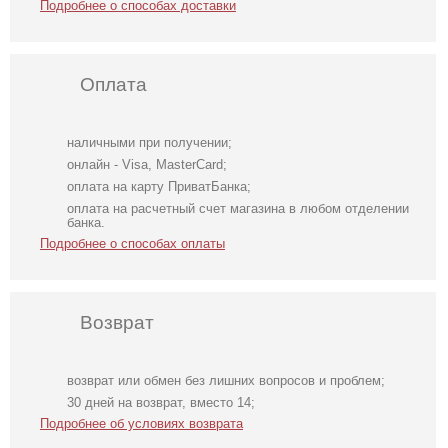
Подробнее о способах доставки
Оплата
наличными при получении;
онлайн - Visa, MasterCard;
оплата на карту ПриватБанка;
оплата на расчетный счет магазина в любом отделении
банка.
Подробнее о способах оплаты
Возврат
возврат или обмен без лишних вопросов и проблем;
Длинное
Коктейльное
Светлое
30 дней на возврат, вместо 14;
свадебное белое
классическое
атласное платье
Подробнее об условиях возврата
платье с
белое платье
отрытыми
миди длины