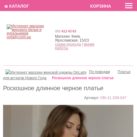
EN
РУС
UA
≣ КАТАЛОГ
КОРЗИНА
050
413 43 63
Магазин:
Киев,
Ярославская, 15/23
схема проезда
|
время
работы
По поводам
Платья
для встречи Нового Года
Роскошное длинное черное платье
Роскошное длинное черное платье
Артикул:
VIN-11-338-047