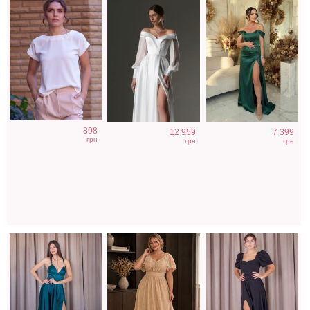
Нарядное
Вечернее
Элегантное
898
12 959
7 399
атласное платье
блестящее
длинное черное
грн
грн
грн
изумрудного
платье на
платье с
цвета с разрезом
свадьбу
рукавами
фонариками