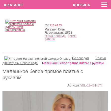
EN
РУС
UA
≣ КАТАЛОГ
КОРЗИНА
050
413 43 63
Магазин:
Киев,
Ярославская, 15/23
схема проезда
|
время
работы
По поводам
Платья
для встречи Нового Года
Маленькое белое прямое платье с рукавом
Маленькое белое прямое платье с
рукавом
Артикул:
VEL-11-431-174