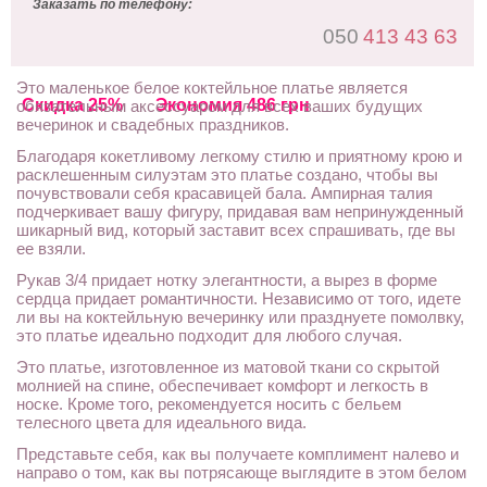
Заказать по телефону:
050
413 43 63
Это маленькое белое коктейльное платье является
Скидка 25%
Экономия 486 грн
обязательным аксессуаром для всех ваших будущих
вечеринок и свадебных праздников.
Благодаря кокетливому легкому стилю и приятному крою и
расклешенным силуэтам это платье создано, чтобы вы
почувствовали себя красавицей бала. Ампирная талия
подчеркивает вашу фигуру, придавая вам непринужденный
шикарный вид, который заставит всех спрашивать, где вы
ее взяли.
Рукав 3/4 придает нотку элегантности, а вырез в форме
сердца придает романтичности. Независимо от того, идете
ли вы на коктейльную вечеринку или празднуете помолвку,
это платье идеально подходит для любого случая.
Это платье, изготовленное из матовой ткани со скрытой
молнией на спине, обеспечивает комфорт и легкость в
носке. Кроме того, рекомендуется носить с бельем
телесного цвета для идеального вида.
Представьте себя, как вы получаете комплимент налево и
направо о том, как вы потрясающе выглядите в этом белом