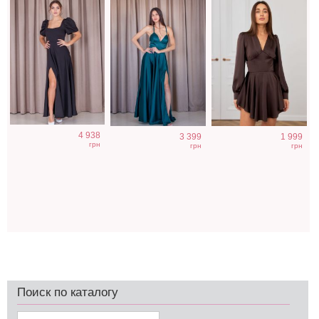
4 938
3 399
1 999
грн
грн
грн
Поиск по каталогу