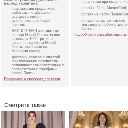
наличными при получении
период карантина:
онлайн - Visa, MasterCard;
Наш магазин продолжает
работать, но доставка
оплата на карту ПриватБа
осуществляется
исключительно Новой
оплата на расчетный счет
Почтой;
магазина в любом отделе
банка.
БЕСПЛАТНАЯ доставка до
Подробнее о способах оплаты
склада Новой Почты на все
заказы от 1000 грн, или
согласно тарифам Новой
Почты при заказе на
меньшую сумму;
доставку заказов с оплатой
Элегантное длинное
Длинное белое вечерне
при получении покупатель
черное платье с рукавами
платье на запах для
оплачивает самостоятельно в
соответствии с тарифами
фонариками
невесты
Новой Почты;
Подробнее о способах доставки
Смотрите также