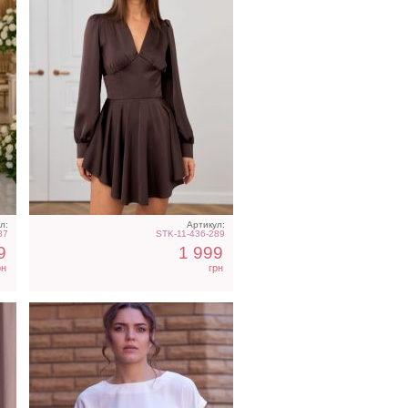
ье
Футболка однотонная
те
белого цвета на работу
л:
Артикул:
87
STK-11-436-289
9
1 999
рн
грн