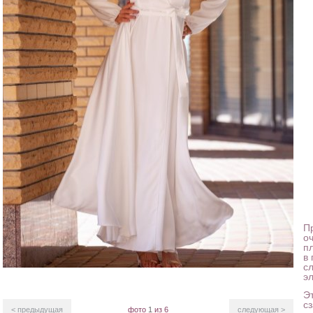
Пр
о
пл
в
сл
э
Э
с
< предыдущая
фото
1
из 6
следующая >