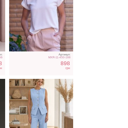
ое
Нарядный голубой костюм
двойка
л:
Артикул:
66
MXR-11-450-188
8
898
рн
грн