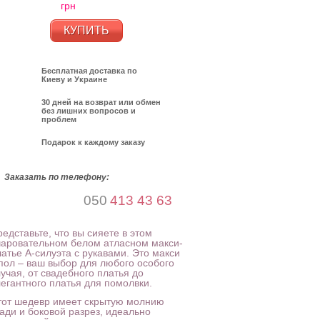
грн
КУПИТЬ
Бесплатная доставка по
Киеву и Украине
30 дней на возврат или обмен
без лишних вопросов и
проблем
Подарок к каждому заказу
Заказать по телефону:
050
413 43 63
едставьте, что вы сияете в этом
чаровательном белом атласном макси-
атье А-силуэта с рукавами. Это макси
 пол – ваш выбор для любого особого
учая, от свадебного платья до
легантного платья для помолвки.
тот шедевр имеет скрытую молнию
зади и боковой разрез, идеально