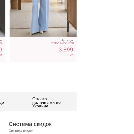
л:
Артикул:
29
STK-11-436-329
9
3 899
рн
грн
Оплата
де
наличными по
Украине
Система скидок
Система скидок