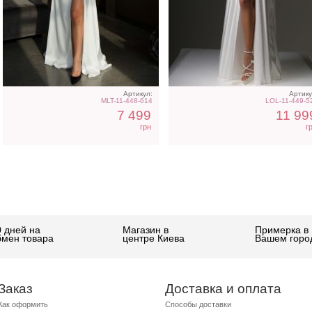
Артикул:
Артику
MLT-11-448-614
LOL-11-449-5
7 499
11 99
грн
г
0 дней на
Магазин в
Примерка в
бмен товара
центре Киева
Вашем горо
Заказ
Доставка и оплата
Как оформить
Способы доставки