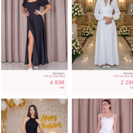
Облегающее вечернее
Атласное длинное плат
платье черного цвета с
на бретелях в белом цве
открытой спиной
Артикул:
Артику
VIN-11-338-064
FFY-11-425-4
4 938
2 29
грн
г