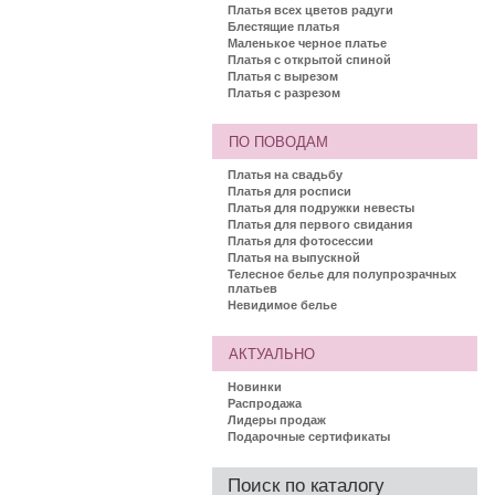
Платья всех цветов радуги
Блестящие платья
Маленькое черное платье
Платья с открытой спиной
Платья с вырезом
Платья с разрезом
ПО ПОВОДАМ
Платья на свадьбу
Платья для росписи
Платья для подружки невесты
Платья для первого свидания
Платья для фотосессии
Платья на выпускной
Телесное белье для полупрозрачных
платьев
Невидимое белье
АКТУАЛЬНО
Новинки
Распродажа
Лидеры продаж
Подарочные сертификаты
Поиск по каталогу