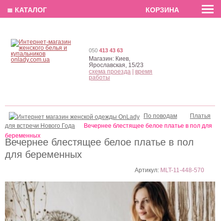
EN
РУС
UA
≣ КАТАЛОГ
КОРЗИНА
050
413 43 63
Магазин:
Киев,
Ярославская, 15/23
схема проезда
|
время
работы
По поводам
Платья
для встречи Нового Года
Вечернее блестящее белое платье в пол для
беременных
Вечернее блестящее белое платье в пол
для беременных
Артикул:
MLT-11-448-570