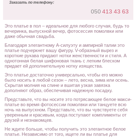
Заказать по телефону:
050
413 43 63
Это платье в пол – идеальное для любого случая, будь то
вечеринка, выпускной вечер, фотосессия помолвки или
даже обычная свадьба.
Благодаря элегантному А-силуэту и ампирной талии это
платье подчеркнет вашу фигуру. V-образный вырез и
короткие рукава придают нотки женственности и стиля. А
однотонная белая шифоновая ткань с легким блеском
придает ей дополнительную нотку изящества.
Это платье достаточно универсально, чтобы его можно
было носить в любой сезон – лето, весна, зима или осень.
Скрытая молния на спине и вшитая узкая завязка
дополняют образ, обеспечивая надежную посадку.
Представьте, что вы носите это потрясающее белое макси-
платье во время фотосессии помолвки или танцуете всю
ночь на выпускном. Представьте, что вы чувствуете себя
уверенным и красивым, когда поступают комплименты от
друзей и незнакомцев.
Не ждите больше, чтобы получить это элегантное белое
платье. Независимо от того, ищете ли вы платье для