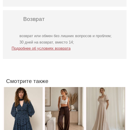
Возврат
возврат или обмен без лишних вопросов и проблем;
Легкое
Классические
Светлое бежевое
30 дней на возврат, вместо 14;
шифоновое
шоколадные
платье на
Подробнее об условиях возврата
короткое платье
шелковые летние
короткий рукав
с цветочным
женские брюки
принтом
Смотрите также