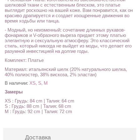
шелковой ткани с естественным блеском, это платье
выглядит роскошно на вашей коже. Вам понравится, как он
красиво драпируется и создает изощренные движения во
время ходьбы или танца.
- Модный, но неизменный: сочетание длинных рукавов-
фонариков и V-образного выреза придает этому платью
элегантную и сексуальную атмосферу. Это классический
стиль, который никогда не выйдет из моды, что делает его
разумной инвестицией на долгие годы.
Комплект: Платье
Материал: итальянский шелк (20% натурального шелка,
40% полиэстер, 38% вискоза, 2% эластан)
В наличии:
XS, S, M
Замеры
XS : Грудь: 84 cm | Талия: 64 cm
S : Грудь: 88 cm | Талия: 68 cm
M : Грудь: 92 cm | Талия: 72 cm
Доставка