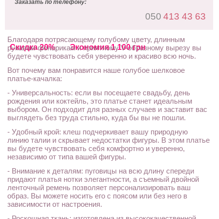
Заказать по телефону:
050
413 43 63
Благодаря потрясающему голубому цвету, длинным
Скидка 20%
Экономия 1 100 грн
рукавам-фонарикам и приятному V-образному вырезу вы
будете чувствовать себя уверенно и красиво всю ночь.
Вот почему вам понравится наше голубое шелковое
платье-качалка:
- Универсальность: если вы посещаете свадьбу, день
рождения или коктейль, это платье станет идеальным
выбором. Он подходит для разных случаев и заставит вас
выглядеть без труда стильно, куда бы вы не пошли.
- Удобный крой: клеш подчеркивает вашу природную
линию талии и скрывает недостатки фигуры. В этом платье
вы будете чувствовать себя комфортно и уверенно,
независимо от типа вашей фигуры.
- Внимание к деталям: пуговицы на всю длину спереди
придают платья нотки элегантности, а съемный двойной
ленточный ремень позволяет персонализировать ваш
образ. Вы можете носить его с поясом или без него в
зависимости от настроения.
- Роскошная ткань: изготовлена из высококачественной