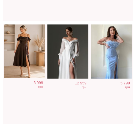
3 999
12 959
5 799
грн
грн
грн