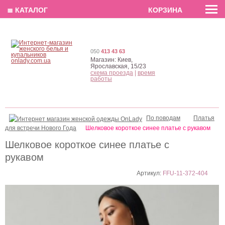
EN
РУС
UA
≣ КАТАЛОГ
КОРЗИНА
050
413 43 63
Магазин:
Киев,
Ярославская, 15/23
схема проезда
|
время
работы
По поводам
Платья
для встречи Нового Года
Шелковое короткое синее платье с рукавом
Шелковое короткое синее платье с
рукавом
Артикул:
FFU-11-372-404