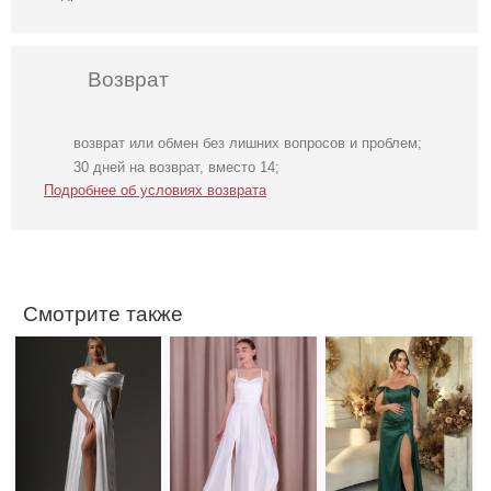
Возврат
возврат или обмен без лишних вопросов и проблем;
Длинное
Атласное
Вечернее
30 дней на возврат, вместо 14;
свадебное белое
длинное платье
нарядное
Подробнее об условиях возврата
платье с
на бретелях в
корсетное платье
отрытыми
белом цвете
зеленого цвета
плечами
Смотрите также