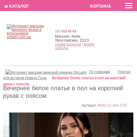
EN
РУС
UA
≣ КАТАЛОГ
КОРЗИНА
050
413 43 63
Магазин:
Киев,
Ярославская, 15/23
схема проезда
|
время
работы
По поводам
Платья
для встречи Нового Года
Вечернее белое платье в пол на короткий
рукав c поясом
Вечернее белое платье в пол на короткий
рукав c поясом
Артикул:
MOO-11-445-576