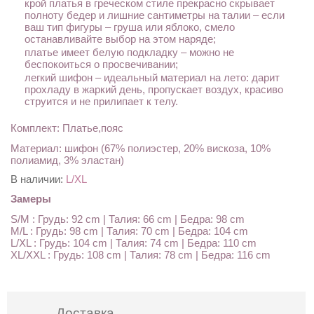
крой платья в греческом стиле прекрасно скрывает
полноту бедер и лишние сантиметры на талии – если
ваш тип фигуры – груша или яблоко, смело
останавливайте выбор на этом наряде;
платье имеет белую подкладку – можно не
беспокоиться о просвечивании;
легкий шифон – идеальный материал на лето: дарит
прохладу в жаркий день, пропускает воздух, красиво
струится и не прилипает к телу.
Комплект: Платье,пояс
Материал: шифон (67% полиэстер, 20% вискоза, 10%
полиамид, 3% эластан)
В наличии:
L/XL
Замеры
S/M : Грудь: 92 cm | Талия: 66 cm | Бедра: 98 cm
M/L : Грудь: 98 cm | Талия: 70 cm | Бедра: 104 cm
L/XL : Грудь: 104 cm | Талия: 74 cm | Бедра: 110 cm
XL/XXL : Грудь: 108 cm | Талия: 78 cm | Бедра: 116 cm
Доставка