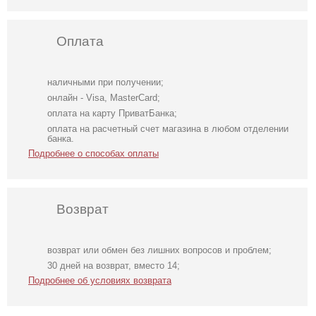
Оплата
наличными при получении;
онлайн - Visa, MasterCard;
оплата на карту ПриватБанка;
оплата на расчетный счет магазина в любом отделении
банка.
Подробнее о способах оплаты
Возврат
возврат или обмен без лишних вопросов и проблем;
Коктейльное
Свадебное белое
Фатиновое
30 дней на возврат, вместо 14;
классическое
длинное
короткое белое
Подробнее об условиях возврата
белое платье
атласное платье
платье с
миди длины
в пол c рукавами
открытыми
плечами