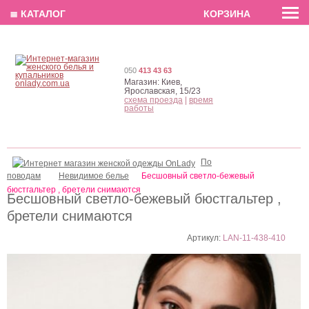
EN
РУС
UA
≣ КАТАЛОГ
КОРЗИНА
050
413 43 63
Магазин:
Киев,
Ярославская, 15/23
схема проезда
|
время
работы
По
поводам
Невидимое белье
Бесшовный светло-бежевый
бюстгальтер , бретели снимаются
Бесшовный светло-бежевый бюстгальтер ,
бретели снимаются
Артикул:
LAN-11-438-410