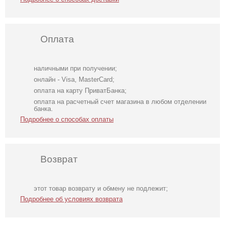
Оплата
наличными при получении;
онлайн - Visa, MasterCard;
оплата на карту ПриватБанка;
оплата на расчетный счет магазина в любом отделении
банка.
Подробнее о способах оплаты
Возврат
Короткое черное
Молочное
Облегающее
этот товар возврату и обмену не подлежит;
нарядное
атласное платье
вечернее платье
Подробнее об условиях возврата
короткое платье
миди с длинным
черного цвета с
на выпускной
рукавом, на
открытой спиной
резинке