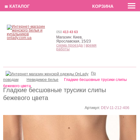
EN
РУС
UA
≣ КАТАЛОГ
КОРЗИНА
050
413 43 63
Магазин:
Киев,
Ярославская, 15/23
схема проезда
|
время
работы
По
поводам
Невидимое белье
Гладкие бесшовные трусики слипы
бежевого цвета
Гладкие бесшовные трусики слипы
бежевого цвета
Артикул:
DEV-11-212-406