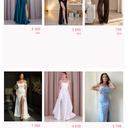
Вечернее
Атласное
Голубое
3 399
3 899
799
нарядное
длинное платье
нарядное
грн
грн
грн
корсетное
на бретелях в
облегающее
платье белого
белом цвете
платье в пол
цвета
7 499
4 938
5 799