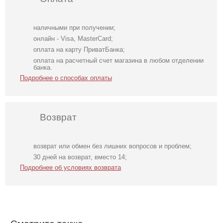
наличными при получении;
онлайн - Visa, MasterCard;
оплата на карту ПриватБанка;
оплата на расчетный счет магазина в любом отделении
банка.
Подробнее о способах оплаты
Возврат
возврат или обмен без лишних вопросов и проблем;
Фатиновое
Легкое
Футболка
30 дней на возврат, вместо 14;
короткое белое
шифоновое
однотонная
Подробнее об условиях возврата
платье с
короткое платье
белого цвета на
открытыми
с цветочным
работу
плечами
принтом