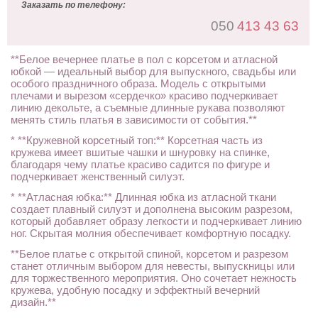
Заказать по телефону:
050
413 43 63
**Белое вечернее платье в пол с корсетом и атласной
юбкой — идеальный выбор для выпускного, свадьбы или
особого праздничного образа. Модель с открытыми
плечами и вырезом «сердечко» красиво подчеркивает
линию декольте, а съемные длинные рукава позволяют
менять стиль платья в зависимости от события.**
* **Кружевной корсетный топ:** Корсетная часть из
кружева имеет вшитые чашки и шнуровку на спинке,
благодаря чему платье красиво садится по фигуре и
подчеркивает женственный силуэт.
* **Атласная юбка:** Длинная юбка из атласной ткани
создает плавный силуэт и дополнена высоким разрезом,
который добавляет образу легкости и подчеркивает линию
ног. Скрытая молния обеспечивает комфортную посадку.
**Белое платье с открытой спиной, корсетом и разрезом
станет отличным выбором для невесты, выпускницы или
для торжественного мероприятия. Оно сочетает нежность
кружева, удобную посадку и эффектный вечерний
дизайн.**