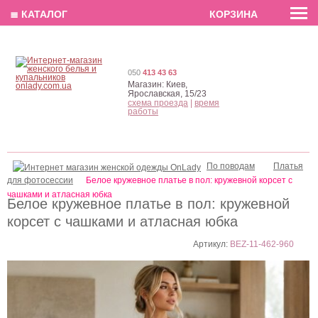
EN
РУС
UA
≣ КАТАЛОГ
КОРЗИНА
050
413 43 63
Магазин:
Киев,
Ярославская, 15/23
схема проезда
|
время
работы
По поводам
Платья
для фотосессии
Белое кружевное платье в пол: кружевной корсет с
чашками и атласная юбка
Белое кружевное платье в пол: кружевной
корсет с чашками и атласная юбка
Артикул:
BEZ-11-462-960