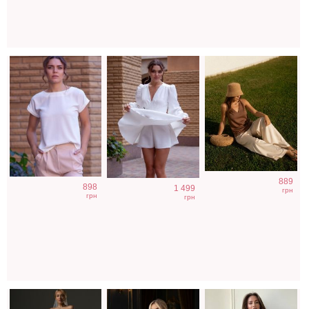
Длинное
Фатиновое
Голубое
889
898
1 499
свадебное белое
короткое белое
нарядное
грн
грн
грн
платье с
платье с
облегающее
отрытыми
открытыми
платье в пол
плечами
плечами