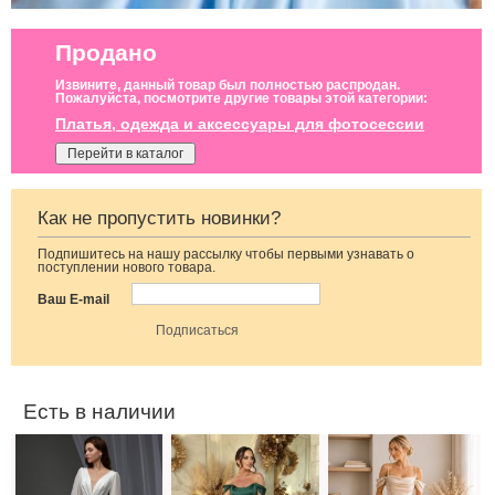
Продано
Извините, данный товар был полностью распродан.
Пожалуйста, посмотрите другие товары этой категории:
Платья, одежда и аксессуары для фотосессии
Перейти в каталог
Как не пропустить новинки?
Подпишитесь на нашу рассылку чтобы первыми узнавать о
Свадебное белое
Вечернее
Светлое
поступлении нового товара.
длинное
нарядное
атласное платье
атласное платье
корсетное платье
Ваш E-mail
в пол c рукавами
зеленого цвета
Есть в наличии