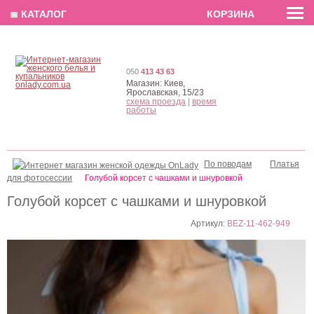
EN
РУС
UA
≣ КАТАЛОГ
КОРЗИНА
050
413 43 63
Магазин:
Киев,
Ярославская, 15/23
схема проезда
|
время
работы
По поводам
Платья
для фотосессии
Голубой корсет с чашками и шнуровкой
Голубой корсет с чашками и шнуровкой
Артикул:
BEZ-11-462-949